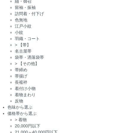
紬・御召
留袖・振袖
訪問着・付下げ
色無地
江戸小紋
小紋
羽織・コート
>
【帯】
名古屋帯
袋帯・洒落袋帯
>
【その他】
帯締め
帯揚げ
長襦袢
着付け小物
着物まわり
反物
色味から選ぶ
価格帯から選ぶ
>
着物
20,000円以下
21,000～40,000円以下