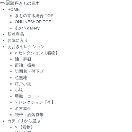
Toggle
HOME
navigation
きもの青木総合 TOP
ONLINESHOP TOP
あおきgallery
新着商品
お気に入り
あおきセレクション
>
セレクション【着物】
紬・御召
留袖・振袖
訪問着・付下げ
色無地
江戸小紋
小紋
羽織・コート
>
セレクション【帯】
名古屋帯
袋帯・洒落袋帯
カテゴリから選ぶ
>
【着物】