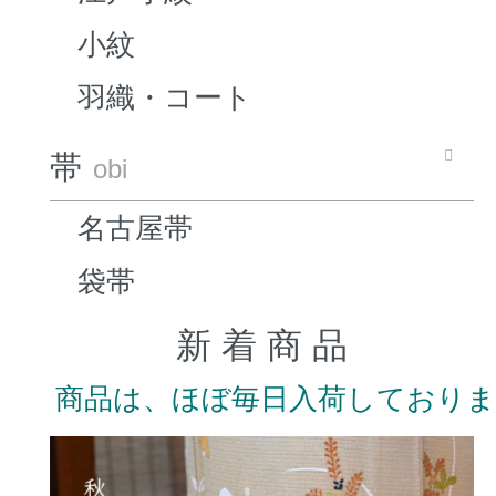
小紋
羽織・コート
帯
obi
名古屋帯
袋帯
新 着 商 品
商品は、ほぼ毎日入荷しており