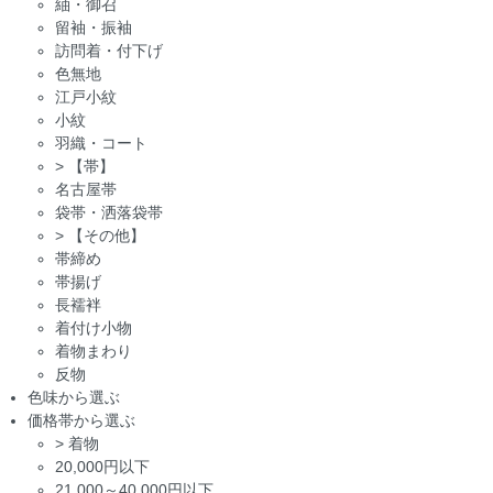
紬・御召
留袖・振袖
訪問着・付下げ
色無地
江戸小紋
小紋
羽織・コート
>
【帯】
名古屋帯
袋帯・洒落袋帯
>
【その他】
帯締め
帯揚げ
長襦袢
着付け小物
着物まわり
反物
色味から選ぶ
価格帯から選ぶ
>
着物
20,000円以下
21,000～40,000円以下