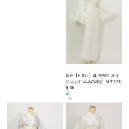
銀座【F-615】麻 長襦袢 象牙
色 流水に草花の地紋 :身丈124/
裄65