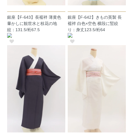
銀座【F-643】長襦袢 薄黄色
銀座【F-642】きもの英製 長
暈かしに観世水と枝花の地
襦袢 白色×空色 横段に竪絞
紋：131.5/裄67.5
り：身丈123.5/裄64