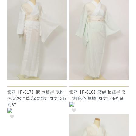
銀座【F-617】麻 長襦袢 胡粉
銀座【F-616】竪絽 長襦袢 淡
色 流水に草花の地紋 :身丈131/
い柳鼠色 無地 :身丈124/裄66
裄67