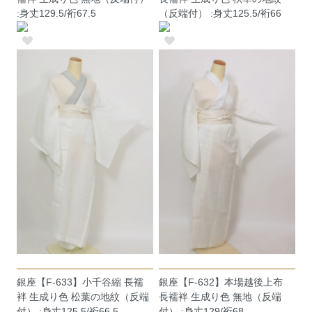
:身丈129.5/裄67.5
（反端付） :身丈125.5/裄66
銀座【F-633】小千谷縮 長襦
銀座【F-632】本場越後上布
袢 生成り色 松葉の地紋（反端
長襦袢 生成り色 無地（反端
付） :身丈125.5/裄66.5
付） :身丈129/裄68