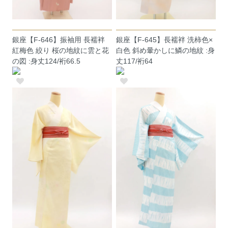
銀座【F-646】振袖用 長襦袢
銀座【F-645】長襦袢 洗柿色×
紅梅色 絞り 桜の地紋に雲と花
白色 斜め暈かしに鱗の地紋 :身
の図 :身丈124/裄66.5
丈117/裄64