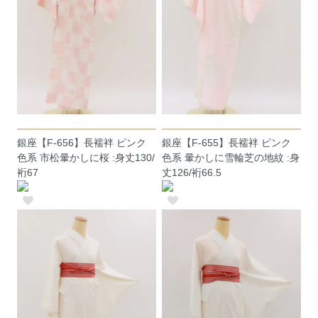
銀座【F-656】長襦袢 ピンク
銀座【F-655】長襦袢 ピンク
色系 市松暈かしに桜 :身丈130/
色系 暈かしに雪輪芝の地紋 :身
裄67
丈126/裄66.5