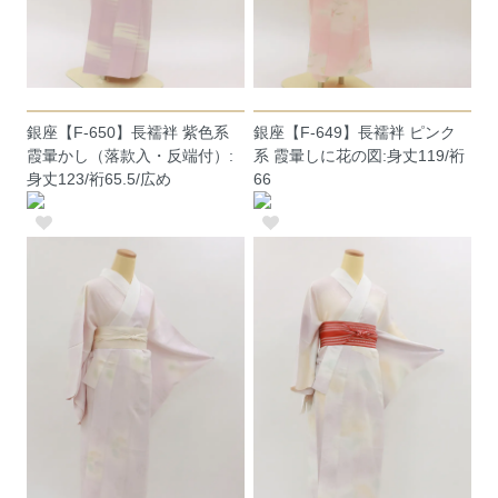
銀座【F-650】長襦袢 紫色系
銀座【F-649】長襦袢 ピンク
霞暈かし（落款入・反端付）:
系 霞暈しに花の図:身丈119/裄
身丈123/裄65.5/広め
66