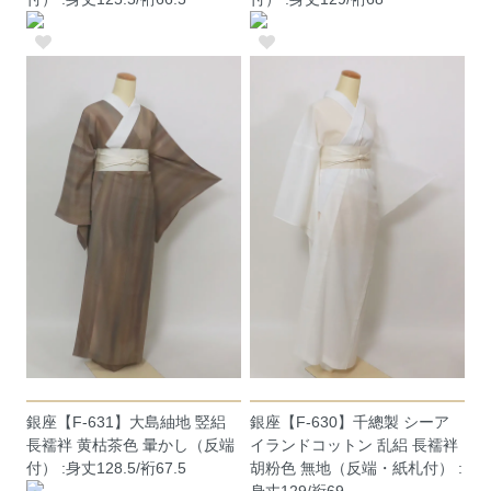
銀座【F-631】大島紬地 竪絽
銀座【F-630】千總製 シーア
長襦袢 黄枯茶色 暈かし（反端
イランドコットン 乱絽 長襦袢
付） :身丈128.5/裄67.5
胡粉色 無地（反端・紙札付） :
身丈129/裄69