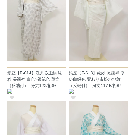
銀座【F-614】洗える正絹 紋
銀座【F-613】紋紗 長襦袢 淡
紗 長襦袢 白色×銀鼠色 華文
い白緑色 変わり市松の地紋
（反端付） :身丈122/裄66
（反端付） :身丈117.5/裄64