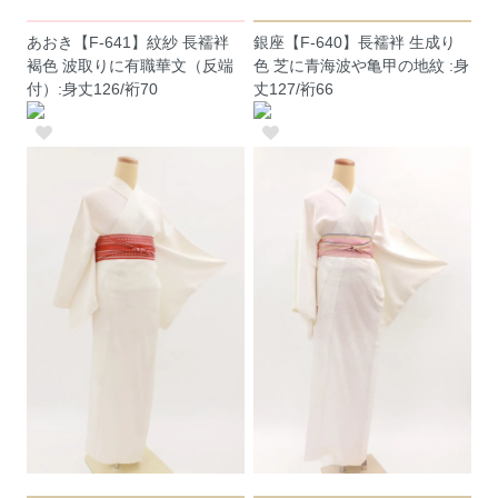
あおき【F-641】紋紗 長襦袢
銀座【F-640】長襦袢 生成り
褐色 波取りに有職華文（反端
色 芝に青海波や亀甲の地紋 :身
付）:身丈126/裄70
丈127/裄66