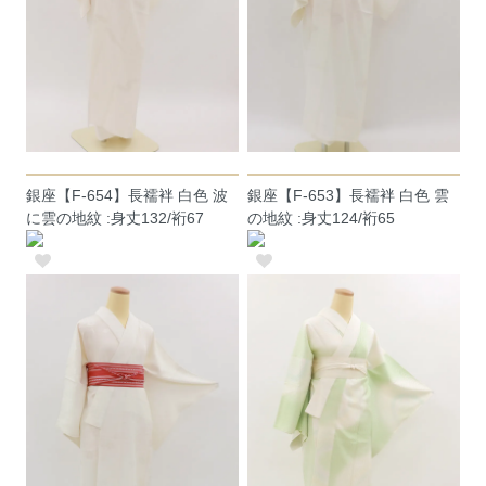
銀座【F-654】長襦袢 白色 波
銀座【F-653】長襦袢 白色 雲
に雲の地紋 :身丈132/裄67
の地紋 :身丈124/裄65