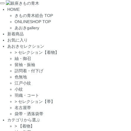
Toggle
HOME
navigation
きもの青木総合 TOP
ONLINESHOP TOP
あおきgallery
新着商品
お気に入り
あおきセレクション
>
セレクション【着物】
紬・御召
留袖・振袖
訪問着・付下げ
色無地
江戸小紋
小紋
羽織・コート
>
セレクション【帯】
名古屋帯
袋帯・洒落袋帯
カテゴリから選ぶ
>
【着物】