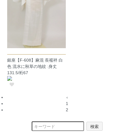
銀座【F-608】麻混 長襦袢 白
色 流水に秋草の地紋 :身丈
131.5/裄67
‹
1
2
検索