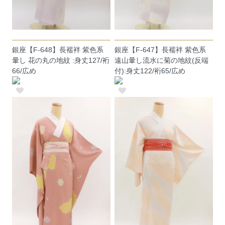
銀座【F-648】長襦袢 紫色系
銀座【F-647】長襦袢 紫色系
暈し 花の丸の地紋 :身丈127/裄
遠山暈し流水に菊の地紋(反端
66/広め
付):身丈122/裄65/広め