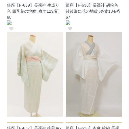
銀座【F-639】長襦袢 生成り
銀座【F-638】長襦袢 胡粉色
色 四季花の地紋 :身丈129/裄
紗綾形に花の地紋 :身丈134/裄
68
67
銀座【F-637】長襦袢 柳鼠色×
銀座【F-636】本麻 紋紗 長襦