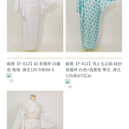
銀座【F-612】絽 長襦袢 白藤
銀座【F-611】洗える正絹 紋紗
色 無地 :身丈125.5/裄66.5
長襦袢 白色×浅葱色 華文 :身丈
125/裄67/広め