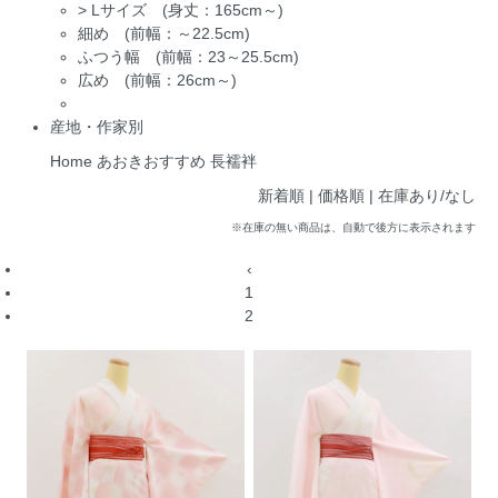
>
Lサイズ (身丈：165cm～)
細め (前幅：～22.5cm)
ふつう幅 (前幅：23～25.5cm)
広め (前幅：26cm～)
産地・作家別
Home
あおきおすすめ
長襦袢
新着順 |
価格順
|
在庫あり/なし
※在庫の無い商品は、自動で後方に表示されます
‹
1
2