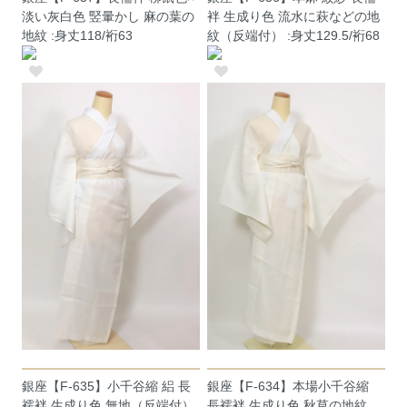
淡い灰白色 竪暈かし 麻の葉の
袢 生成り色 流水に萩などの地
地紋 :身丈118/裄63
紋（反端付） :身丈129.5/裄68
銀座【F-635】小千谷縮 絽 長
銀座【F-634】本場小千谷縮
襦袢 生成り色 無地（反端付）
長襦袢 生成り色 秋草の地紋