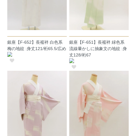
銀座【F-652】長襦袢 白色系
銀座【F-651】長襦袢 緑色系
梅の地紋 :身丈121/裄65.5/広め
流線暈かしに抽象文の地紋 :身
丈128/裄67