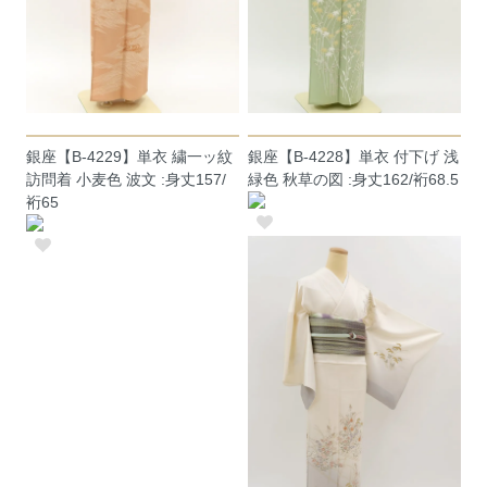
銀座【B-4229】単衣 繍一ッ紋
銀座【B-4228】単衣 付下げ 浅
訪問着 小麦色 波文 :身丈157/
緑色 秋草の図 :身丈162/裄68.5
裄65