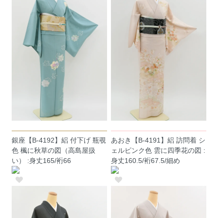
銀座【B-4192】絽 付下げ 瓶覗
あおき【B-4191】絽 訪問着 シ
色 楓に秋草の図（高島屋扱
ェルピンク色 雲に四季花の図 :
い） :身丈165/裄66
身丈160.5/裄67.5/細め