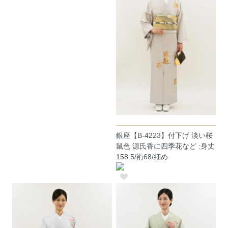
銀座【B-4223】付下げ 淡い桜
鼠色 源氏香に四季花など :身丈
158.5/裄68/細め