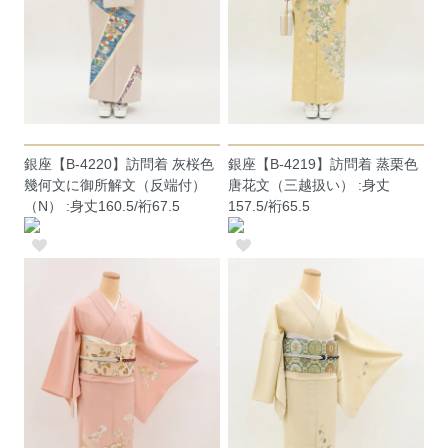
銀座【B-4220】訪問着 灰桜色
銀座【B-4219】訪問着 蒸栗色
幾何文に御所解文（反端付）
唐花文（三越扱い） :身丈
（N） :身丈160.5/裄67.5
157.5/裄65.5