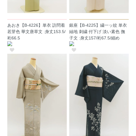
あおき【B-4226】単衣 訪問着
銀座【B-4225】繍一ッ紋 単衣
若芽色 華文唐草文 :身丈153.5/
紬地 刺繍 付下げ 淡い素色 撫
裄66.5
子文 :身丈157/裄67.5/細め