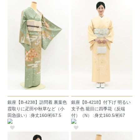
銀座【B-4238】訪問着 裏葉色
銀座【B-4218】付下げ 明るい
霞取りに疋田や秋草など（小
支子色 籠目に四季花（反端
田急扱い）:身丈160/裄67.5
付）（N） :身丈160.5/裄67