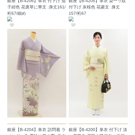
銀座【B-4206】単衣 付下げ 茄
銀座【B-4205】単衣 染一ッ紋
子紺色 花唐草に華文 :身丈161/
付下げ 灰桜色 花菱文 :身丈
裄67/細め
157/裄67
銀座【B-4204】単衣 訪問着 ラ
銀座【B-4200】単衣 付下げ 淡