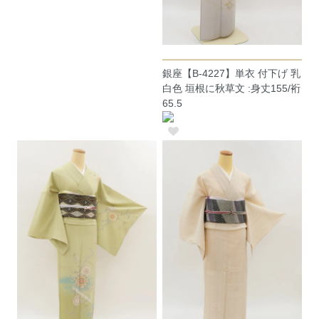
銀座【B-4227】単衣 付下げ 乳
白色 垣根に秋草文 :身丈155/裄
65.5