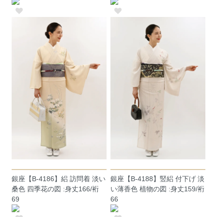
銀座【B-4186】絽 訪問着 淡い
銀座【B-4188】竪絽 付下げ 淡
桑色 四季花の図 :身丈166/裄
い薄香色 植物の図 :身丈159/裄
69
66