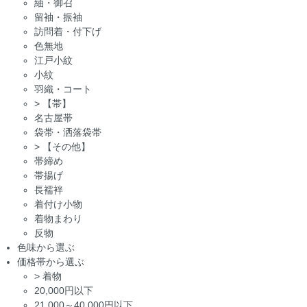
紬・御召
留袖・振袖
訪問着・付下げ
色無地
江戸小紋
小紋
羽織・コート
>
【帯】
名古屋帯
袋帯・洒落袋帯
>
【その他】
帯締め
帯揚げ
長襦袢
着付け小物
着物まわり
反物
色味から選ぶ
価格帯から選ぶ
>
着物
20,000円以下
21,000～40,000円以下