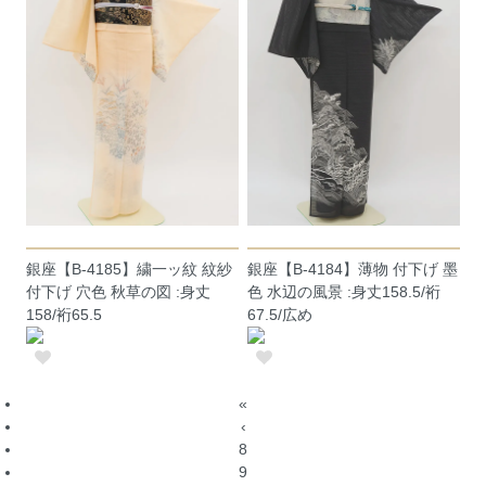
銀座【B-4185】繍一ッ紋 紋紗
銀座【B-4184】薄物 付下げ 墨
付下げ 穴色 秋草の図 :身丈
色 水辺の風景 :身丈158.5/裄
158/裄65.5
67.5/広め
«
‹
8
9