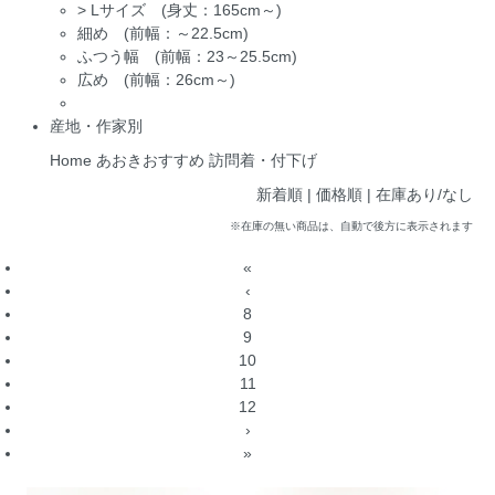
>
Lサイズ (身丈：165cm～)
細め (前幅：～22.5cm)
ふつう幅 (前幅：23～25.5cm)
広め (前幅：26cm～)
産地・作家別
Home
あおきおすすめ
訪問着・付下げ
新着順 |
価格順
|
在庫あり/なし
※在庫の無い商品は、自動で後方に表示されます
«
‹
8
9
10
11
12
›
»