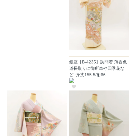
銀座【B-4235】訪問着 薄香色
道長取りに御所車や四季花な
ど :身丈155.5/裄66