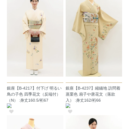
銀座【B-4217】付下げ 明るい
銀座【B-4237】縮緬地 訪問着
鳥の子色 四季花文（反端付）
蒸栗色 扇子や唐花文（落款
（N） :身丈160.5/裄67
入） :身丈162/裄66