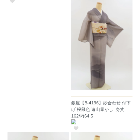
銀座【B-4196】紗合わせ 付下
げ 桜鼠色 遠山暈かし :身丈
162/裄64.5