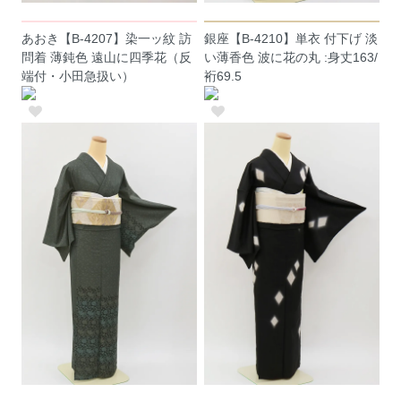
あおき【B-4207】染一ッ紋 訪
銀座【B-4210】単衣 付下げ 淡
問着 薄鈍色 遠山に四季花（反
い薄香色 波に花の丸 :身丈163/
端付・小田急扱い）
裄69.5