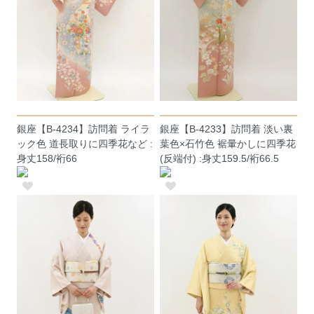
銀座【B-4234】訪問着 ライラ
銀座【B-4233】訪問着 淡い裏
ック色 道長取りに四季花など :
葉色×石竹色 裾暈かしに四季花
身丈158/裄66
(反端付) :身丈159.5/裄66.5