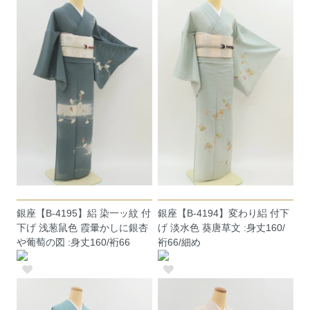
銀座【B-4195】絽 染一ッ紋 付
銀座【B-4194】変わり絽 付下
下げ 浅葱鼠色 霞暈かしに銀杏
げ 淡水色 葵唐草文 :身丈160/
や葡萄の図 :身丈160/裄66
裄66/細め