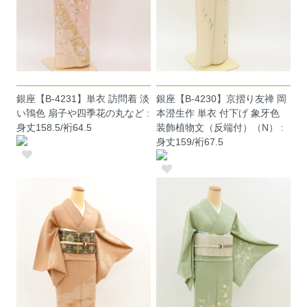
銀座【B-4231】単衣 訪問着 淡
銀座【B-4230】京摺り友禅 岡
い鴇色 扇子や四季花の丸など :
本澄生作 単衣 付下げ 象牙色
身丈158.5/裄64.5
装飾植物文（反端付）（N） :
身丈159/裄67.5