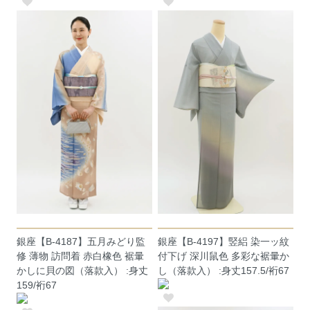
銀座【B-4187】五月みどり監
銀座【B-4197】竪絽 染一ッ紋
修 薄物 訪問着 赤白橡色 裾暈
付下げ 深川鼠色 多彩な裾暈か
かしに貝の図（落款入） :身丈
し（落款入） :身丈157.5/裄67
159/裄67