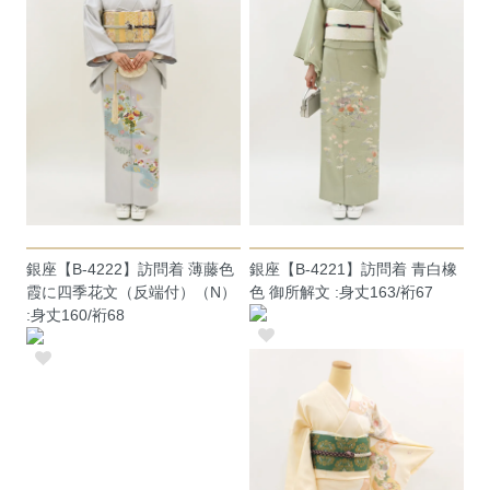
銀座【B-4222】訪問着 薄藤色
銀座【B-4221】訪問着 青白橡
霞に四季花文（反端付）（N）
色 御所解文 :身丈163/裄67
:身丈160/裄68