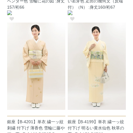
ベンダー色 雪輪に花の図 :身丈
い若芽色 疋田の幾何文（反端
157/裄66
付）（N） :身丈160/裄67
銀座【B-4201】単衣 繍一ッ紋
銀座【B-4199】単衣 繍一ッ紋
刺繍 付下げ 薄香色 雪輪に藤や
付下げ 明るい黄水仙色 秋草の