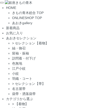
Toggle
HOME
navigation
きもの青木総合 TOP
ONLINESHOP TOP
あおきgallery
新着商品
お気に入り
あおきセレクション
>
セレクション【着物】
紬・御召
留袖・振袖
訪問着・付下げ
色無地
江戸小紋
小紋
羽織・コート
>
セレクション【帯】
名古屋帯
袋帯・洒落袋帯
カテゴリから選ぶ
>
【着物】