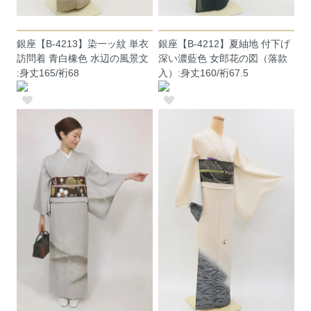
銀座【B-4213】染一ッ紋 単衣
銀座【B-4212】夏紬地 付下げ
訪問着 青白橡色 水辺の風景文
深い濃藍色 女郎花の図（落款
:身丈165/裄68
入）:身丈160/裄67.5