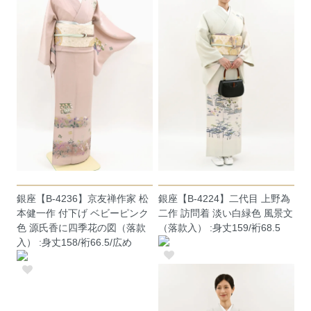
銀座【B-4236】京友禅作家 松
銀座【B-4224】二代目 上野為
本健一作 付下げ ベビーピンク
二作 訪問着 淡い白緑色 風景文
色 源氏香に四季花の図（落款
（落款入） :身丈159/裄68.5
入） :身丈158/裄66.5/広め