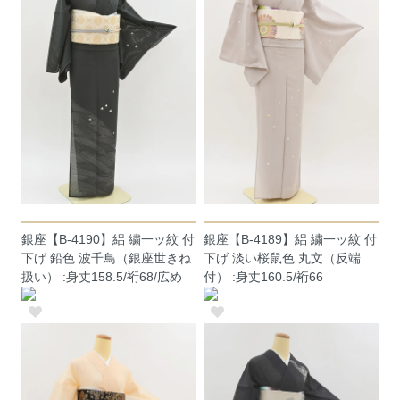
銀座【B-4190】絽 繍一ッ紋 付
銀座【B-4189】絽 繍一ッ紋 付
下げ 鉛色 波千鳥（銀座世きね
下げ 淡い桜鼠色 丸文（反端
扱い） :身丈158.5/裄68/広め
付） :身丈160.5/裄66