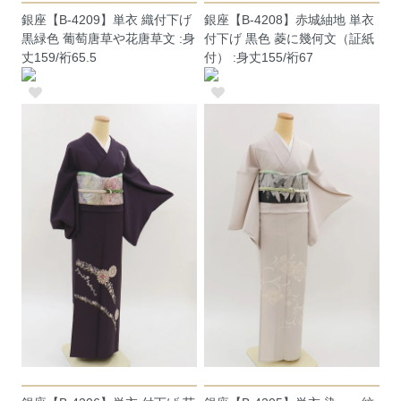
銀座【B-4209】単衣 織付下げ
銀座【B-4208】赤城紬地 単衣
黒緑色 葡萄唐草や花唐草文 :身
付下げ 黒色 菱に幾何文（証紙
丈159/裄65.5
付） :身丈155/裄67