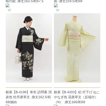
桜の図 :身丈162.5/裄67.5
図 :身丈159.5/裄68
銀座【B-4198】単衣 訪問着 消
銀座【B-4203】絽 付下げ ねこ
炭色 牡丹唐草文 :身丈162.5/裄
やなぎ色 花唐草文（反端付）
68/細め
（N） :身丈166/裄68