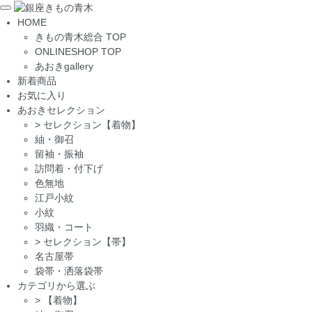
Toggle
HOME
navigation
きもの青木総合 TOP
ONLINESHOP TOP
あおきgallery
新着商品
お気に入り
あおきセレクション
>
セレクション【着物】
紬・御召
留袖・振袖
訪問着・付下げ
色無地
江戸小紋
小紋
羽織・コート
>
セレクション【帯】
名古屋帯
袋帯・洒落袋帯
カテゴリから選ぶ
>
【着物】