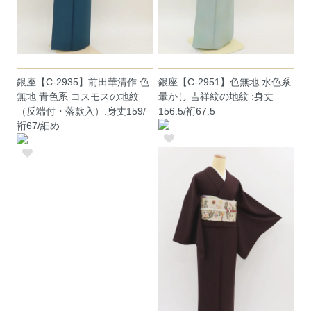
銀座【C-2935】前田華清作 色
銀座【C-2951】色無地 水色系
無地 青色系 コスモスの地紋
暈かし 吉祥紋の地紋 :身丈
（反端付・落款入）:身丈159/
156.5/裄67.5
裄67/細め