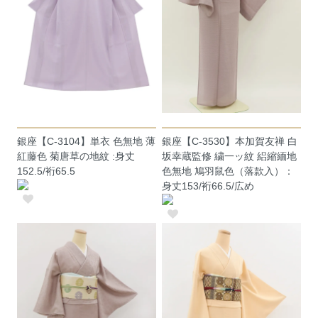
銀座【C-3104】単衣 色無地 薄
銀座【C-3530】本加賀友禅 白
紅藤色 菊唐草の地紋 :身丈
坂幸蔵監修 繍一ッ紋 絽縮緬地
152.5/裄65.5
色無地 鳩羽鼠色（落款入）：
身丈153/裄66.5/広め