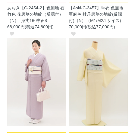
あおき【C-2454-2】色無地 石
【Aoki-C-3457】単衣 色無地
竹色 花唐草の地紋（反端付）
亜麻色 牡丹唐草の地紋(反端
（N） :身丈160/裄68
付)（N）（M1/M2/Lサイズ)
68,000円(税込74,800円)
70,000円(税込77,000円)