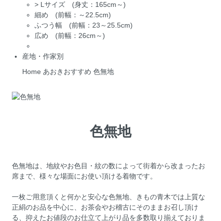
>
Lサイズ (身丈：165cm～)
細め (前幅：～22.5cm)
ふつう幅 (前幅：23～25.5cm)
広め (前幅：26cm～)
産地・作家別
Home
あおきおすすめ
色無地
色無地
色無地は、地紋やお色目・紋の数によって街着から改まったお
席まで、様々な場面にお使い頂ける着物です。
一枚ご用意頂くと何かと安心な色無地、きもの青木では上質な
正絹のお品を中心に、お茶会やお稽古にそのままお召し頂け
る、抑えたお値段のお仕立て上がり品を多数取り揃えておりま