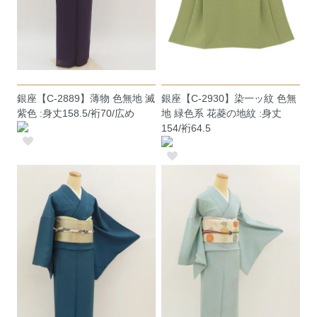
銀座【C-2889】薄物 色無地 滅
銀座【C-2930】染一ッ紋 色無
紫色 :身丈158.5/裄70/広め
地 緑色系 花菱の地紋 :身丈
154/裄64.5