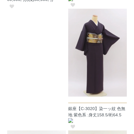
銀座【C-3020】染一ッ紋 色無
地 紫色系 :身丈158.5/裄64.5