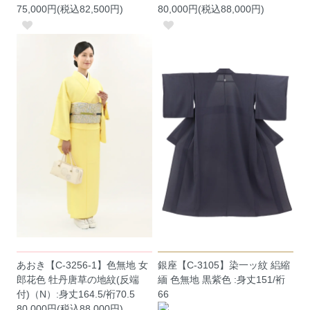
75,000円(税込82,500円)
80,000円(税込88,000円)
あおき【C-3256-1】色無地 女
銀座【C-3105】染一ッ紋 絽縮
郎花色 牡丹唐草の地紋(反端
緬 色無地 黒紫色 :身丈151/裄
付)（N）:身丈164.5/裄70.5
66
80,000円(税込88,000円)