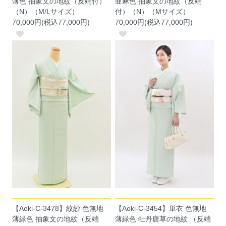
薄色 抽象文の地紋（反端付）
亜麻色 抽象文の地紋（反端
（N）（M/Lサイズ）
付）（N）（Mサイズ）
70,000円(税込77,000円)
70,000円(税込77,000円)
【Aoki-C-3478】紋紗 色無地
【Aoki-C-3454】単衣 色無地
薄緑色 抽象文の地紋（反端
薄緑色 牡丹唐草の地紋 （反端