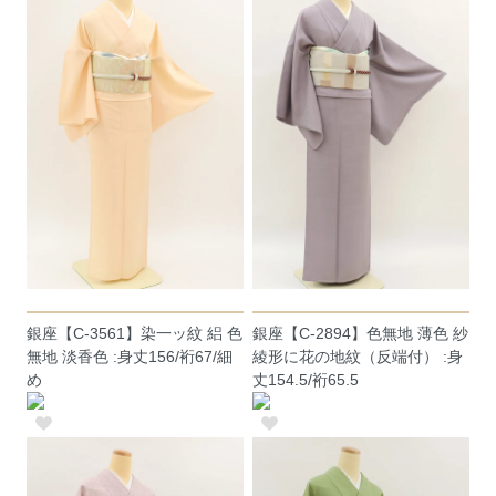
銀座【C-3561】染一ッ紋 絽 色
銀座【C-2894】色無地 薄色 紗
無地 淡香色 :身丈156/裄67/細
綾形に花の地紋（反端付） :身
め
丈154.5/裄65.5