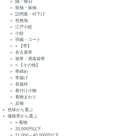
紬・御召
留袖・振袖
訪問着・付下げ
色無地
江戸小紋
小紋
羽織・コート
>
【帯】
名古屋帯
袋帯・洒落袋帯
>
【その他】
帯締め
帯揚げ
長襦袢
着付け小物
着物まわり
反物
色味から選ぶ
価格帯から選ぶ
>
着物
20,000円以下
21,000～40,000円以下