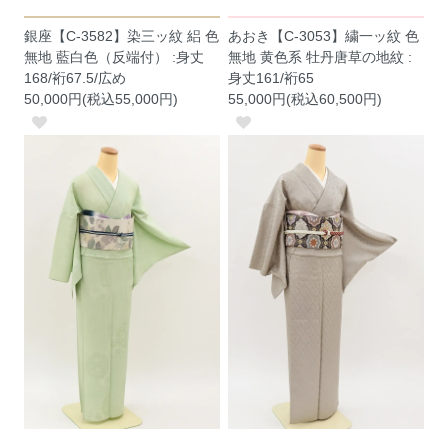
銀座【C-3582】染三ッ紋 絽 色
あおき【C-3053】繍一ッ紋 色
無地 藍白色（反端付） :身丈
無地 黄色系 牡丹唐草の地紋 :
168/裄67.5/広め
身丈161/裄65
50,000円(税込55,000円)
55,000円(税込60,500円)