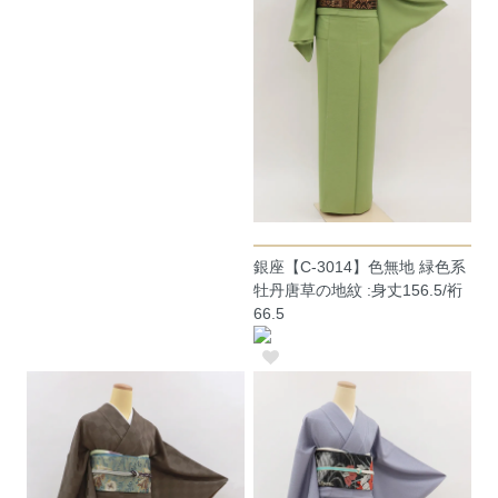
銀座【C-3014】色無地 緑色系
牡丹唐草の地紋 :身丈156.5/裄
66.5