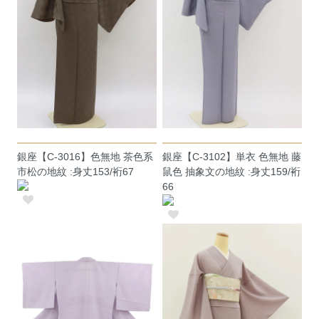
銀座【C-3016】色無地 茶色系
銀座【C-3102】単衣 色無地 藤
市松の地紋 :身丈153/裄67
鼠色 抽象文の地紋 :身丈159/裄
66