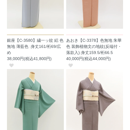
銀座【C-3580】繍一ッ紋 絽 色
あおき【C-3378】色無地 朱華
無地 薄藍色 :身丈161/裄69/広
色 装飾植物文の地紋(反端付・
め
落款入):身丈159.5/裄66.5
38,000円(税込41,800円)
40,000円(税込44,000円)