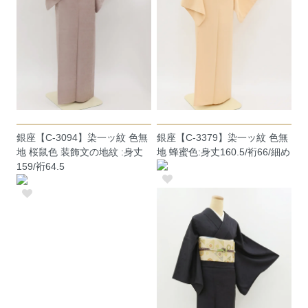
銀座【C-3094】染一ッ紋 色無
銀座【C-3379】染一ッ紋 色無
地 桜鼠色 装飾文の地紋 :身丈
地 蜂蜜色:身丈160.5/裄66/細め
159/裄64.5