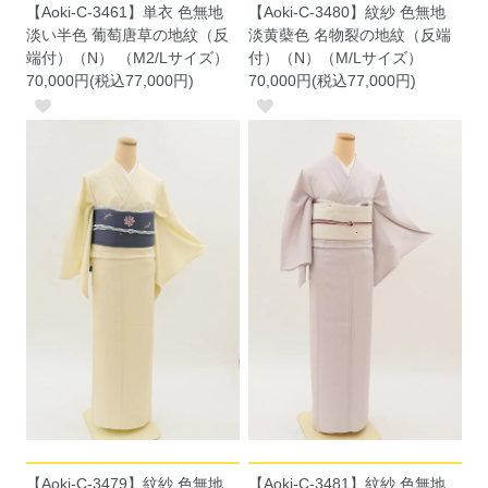
【Aoki-C-3461】単衣 色無地
【Aoki-C-3480】紋紗 色無地
淡い半色 葡萄唐草の地紋（反
淡黄蘗色 名物裂の地紋（反端
端付）（N） （M2/Lサイズ）
付）（N）（M/Lサイズ）
70,000円(税込77,000円)
70,000円(税込77,000円)
【Aoki-C-3479】紋紗 色無地
【Aoki-C-3481】紋紗 色無地