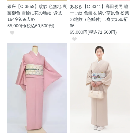
銀座【C-3559】紋紗 色無地 裏
あおき【C-3341】高田倭男 繍
葉柳色 雪輪に花の地紋 :身丈
一ッ紋 色無地 淡い茶鼠色 松葉
164/裄69/広め
の地紋（色紙付） :身丈159/裄
55,000円(税込60,500円)
66
65,000円(税込71,500円)