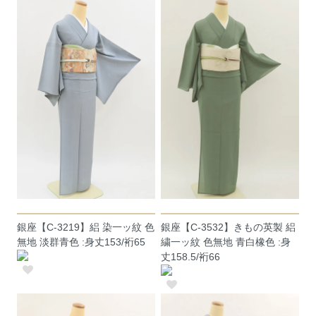
銀座【C-3219】絽 染一ッ紋 色
銀座【C-3532】きもの英製 絽
無地 淡群青色 :身丈153/裄65
繍一ッ紋 色無地 青白橡色 :身
丈158.5/裄66