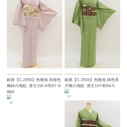
銀座【C-2895】色無地 灰桜色
銀座【C-2934】色無地 緑色系
梅鉢の地紋 :身丈156.5/裄67.5/
片喰の地紋 :身丈157/裄64.5
細め