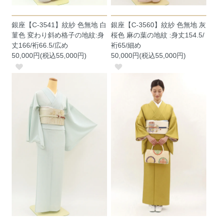
銀座【C-3541】紋紗 色無地 白
銀座【C-3560】紋紗 色無地 灰
菫色 変わり斜め格子の地紋:身
桜色 麻の葉の地紋 :身丈154.5/
丈166/裄66.5/広め
裄65/細め
50,000円(税込55,000円)
50,000円(税込55,000円)