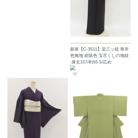
銀座【C-3511】染三ッ紋 単衣
色無地 紺鼠色 宝尽くしの地紋
:身丈157/裄65.5/広め