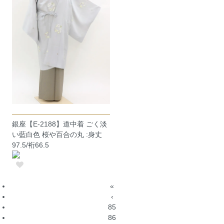
銀座【E-2188】道中着 ごく淡
い藍白色 桜や百合の丸 :身丈
97.5/裄66.5
«
‹
85
86