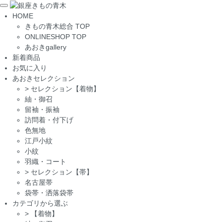
Toggle
HOME
navigation
きもの青木総合 TOP
ONLINESHOP TOP
あおきgallery
新着商品
お気に入り
あおきセレクション
>
セレクション【着物】
紬・御召
留袖・振袖
訪問着・付下げ
色無地
江戸小紋
小紋
羽織・コート
>
セレクション【帯】
名古屋帯
袋帯・洒落袋帯
カテゴリから選ぶ
>
【着物】