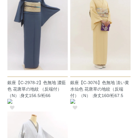
銀座【C-2978-2】色無地 濃藍
銀座【C-3076】色無地 淡い黄
色 花唐草の地紋 （反端付）
水仙色 花唐草の地紋（反端
（N）:身丈156.5/裄66
付）（N） :身丈160/裄67.5