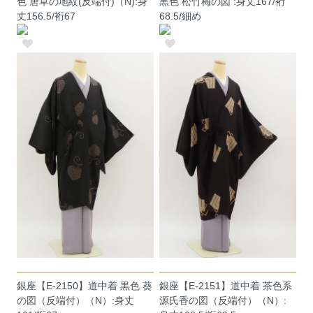
色 唐草の地紋(反端付)（N):身
黒色 松竹梅の図 :身丈167/裄
丈156.5/裄67
68.5/細め
銀座【E-2150】道中着 黒色 葵
銀座【E-2151】道中着 茶色系
の図（反端付）（N）:身丈
源氏香の図（反端付）（N）: