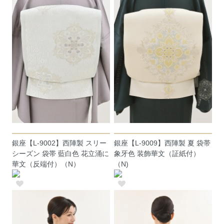
銀座【L-9002】西陣製 スリー
銀座【L-9009】西陣製 夏 袋帯
シーズン 袋帯 藍白色 花立涌に
象牙色 装飾華文（証紙付）
華文（反端付）（N）
（N)