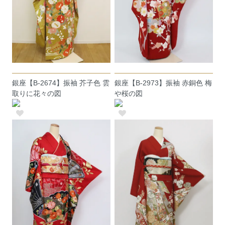
銀座【B-2674】振袖 芥子色 雲
銀座【B-2973】振袖 赤銅色 梅
取りに花々の図
や桜の図