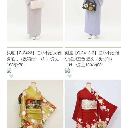
銀座【C-3423】江戸小紋 灰色
銀座【C-3418-2】江戸小紋 淡
角通し（反端付）（N）:身丈
い紅掛空色 鮫文（反端付）
165/裄70
（N）:身丈160/裄68