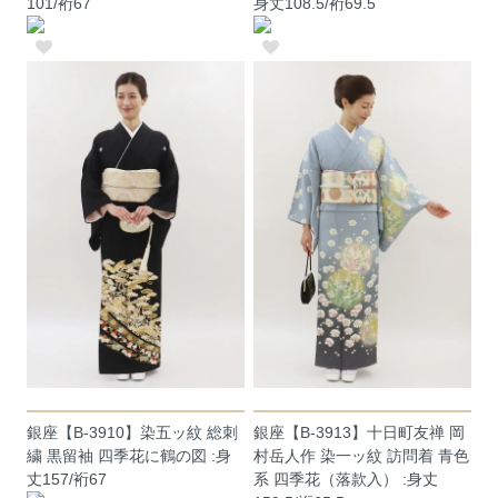
101/裄67
身丈108.5/裄69.5
銀座【B-3910】染五ッ紋 総刺
銀座【B-3913】十日町友禅 岡
繍 黒留袖 四季花に鶴の図 :身
村岳人作 染一ッ紋 訪問着 青色
丈157/裄67
系 四季花（落款入） :身丈