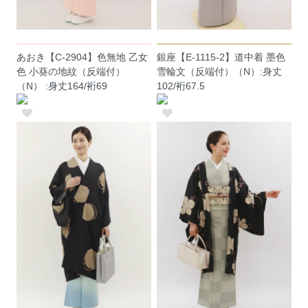
あおき【C-2904】色無地 乙女
銀座【E-1115-2】道中着 墨色
色 小葵の地紋（反端付）
雪輪文（反端付）（N）:身丈
（N） :身丈164/裄69
102/裄67.5