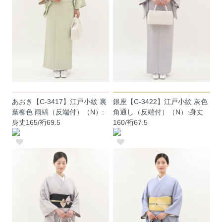
あおき【C-3417】江戸小紋 裏
銀座【C-3422】江戸小紋 灰色
葉柳色 雨縞（反端付）（N）:
角通し（反端付）（N）:身丈
身丈165/裄69.5
160/裄67.5