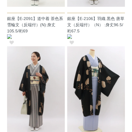
銀座【E-2091】道中着 茶色系
銀座【E-2106】羽織 黒色 唐草
雪輪文（反端付）(N):身丈
文（反端付）（N） :身丈96.5/
105.5/裄69
裄67.5