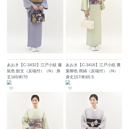
あおき【C-3432】江戸小紋 藤
あおき【C-3416】江戸小紋 裏
鼠色 鮫文（反端付）（N）:身
葉柳色 雨縞（反端付）（N） :
丈165/裄70
身丈157/裄65.5