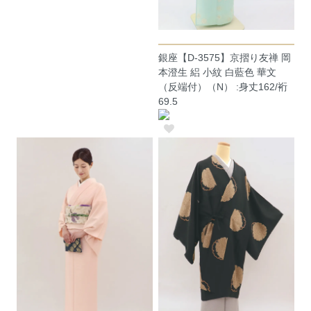
銀座【D-3575】京摺り友禅 岡
本澄生 絽 小紋 白藍色 華文
（反端付）（N） :身丈162/裄
69.5