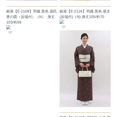
銀座【E-2108】羽織 黒色 源氏
銀座【E-2126】羽織 黒色 葵文
香の図（反端付）（N） :身丈
(反端付)（N):身丈105/裄70
103/裄68