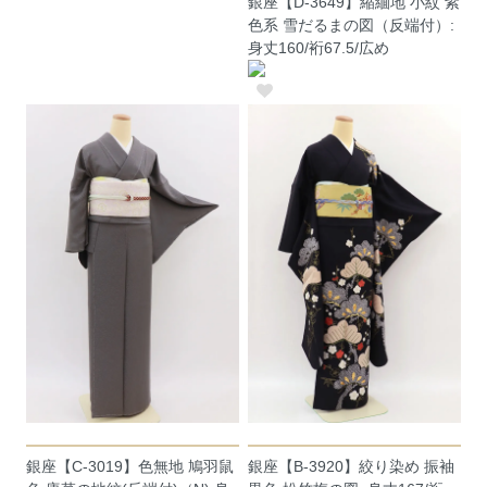
銀座【D-3649】縮緬地 小紋 紫
色系 雪だるまの図（反端付）:
身丈160/裄67.5/広め
銀座【C-3019】色無地 鳩羽鼠
銀座【B-3920】絞り染め 振袖