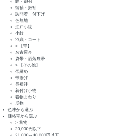
紬・御召
留袖・振袖
訪問着・付下げ
色無地
江戸小紋
小紋
羽織・コート
>
【帯】
名古屋帯
袋帯・洒落袋帯
>
【その他】
帯締め
帯揚げ
長襦袢
着付け小物
着物まわり
反物
色味から選ぶ
価格帯から選ぶ
>
着物
20,000円以下
21,000～40,000円以下