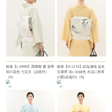
銀座【L-8998】西陣製 夏 袋帯
銀座【H-1274】絽塩瀬地 染名
卯の花色 七宝文（証紙付）
古屋帯 淡い白緑色 水辺に秋草
（N）
の図(反端付)（N)