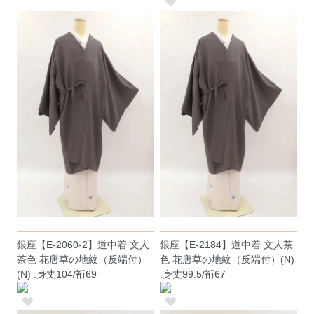
銀座【E-2060-2】道中着 文人
銀座【E-2184】道中着 文人茶
茶色 花唐草の地紋（反端付）
色 花唐草の地紋（反端付）(N)
(N) :身丈104/裄69
:身丈99.5/裄67