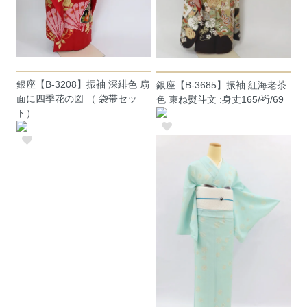
銀座【B-3208】振袖 深緋色 扇
銀座【B-3685】振袖 紅海老茶
面に四季花の図 （ 袋帯セッ
色 束ね熨斗文 :身丈165/裄/69
ト）