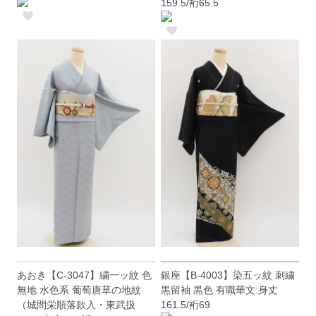
159.5/裄65.5
あおき【C-3047】繍一ッ紋 色
銀座【B-4003】染五ッ紋 刺繍
無地 水色系 葡萄唐草の地紋
黒留袖 黒色 有職華文:身丈
（城間栄順落款入・東武扱
161.5/裄69