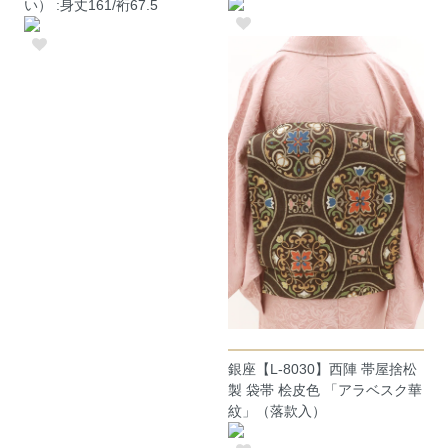
い） :身丈161/裄67.5
銀座【L-8030】西陣 帯屋捨松
製 袋帯 桧皮色 「アラベスク華
紋」（落款入）