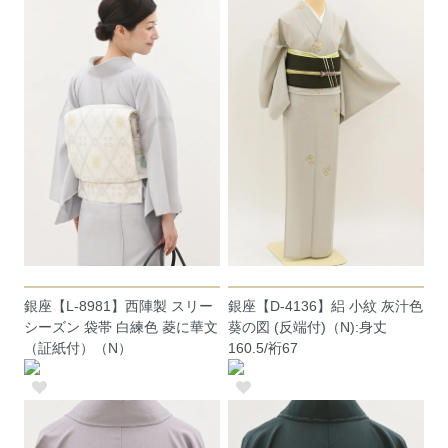
銀座【L-8981】西陣製 スリー
銀座【D-4136】絽 小紋 灰汁色
シーズン 袋帯 白練色 菱に華文
葵の図 (反端付)（N):身丈
（証紙付）（N）
160.5/裄67