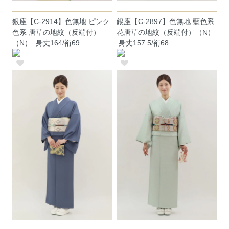
銀座【C-2914】色無地 ピンク
銀座【C-2897】色無地 藍色系
色系 唐草の地紋（反端付）
花唐草の地紋（反端付）（N）
（N） :身丈164/裄69
:身丈157.5/裄68