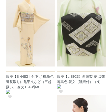
銀座【B-4483】付下げ 砥粉色
銀座【L-8923】西陣製 夏 袋帯
道長取りに亀甲文など（三越
薄黒色 菱文（証紙付）（N）
扱い）:身丈164/裄68