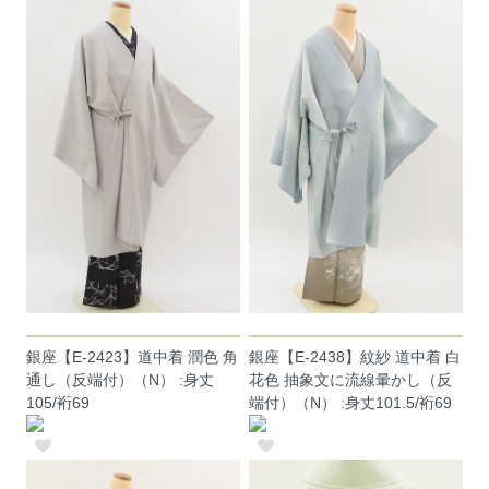
銀座【E-2423】道中着 潤色 角
銀座【E-2438】紋紗 道中着 白
通し（反端付）（N） :身丈
花色 抽象文に流線暈かし（反
105/裄69
端付）（N） :身丈101.5/裄69