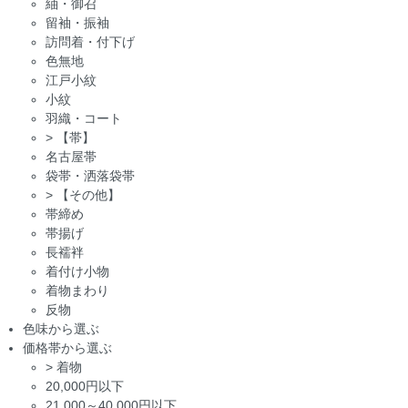
紬・御召
留袖・振袖
訪問着・付下げ
色無地
江戸小紋
小紋
羽織・コート
>
【帯】
名古屋帯
袋帯・洒落袋帯
>
【その他】
帯締め
帯揚げ
長襦袢
着付け小物
着物まわり
反物
色味から選ぶ
価格帯から選ぶ
>
着物
20,000円以下
21,000～40,000円以下