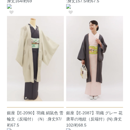
身丈164/裄69
:身丈157.5/裄67.5
銀座【E-2090】羽織 絹鼠色 雪
銀座【E-2087】羽織 グレー 花
輪文（反端付）（N）:身丈97/
唐草の地紋（反端付）(N):身丈
裄67.5
102/裄68.5