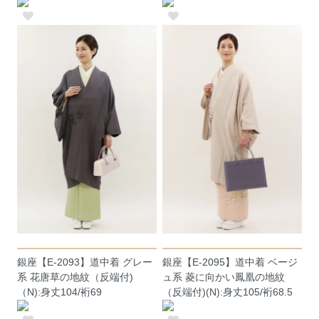
銀座【E-2093】道中着 グレー
銀座【E-2095】道中着 ベージ
系 花唐草の地紋（反端付)
ュ系 菱に向かい鳳凰の地紋
（N):身丈104/裄69
（反端付)(N):身丈105/裄68.5