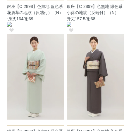
銀座【C-2898】色無地 藍色系
銀座【C-2899】色無地 緑色系
花唐草の地紋（反端付）（N）
小葵の地紋（反端付）（N） :
:身丈164/裄69
身丈157.5/裄68