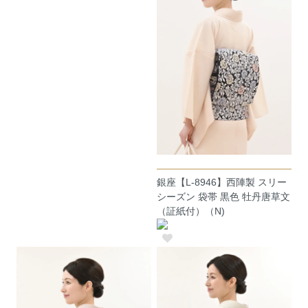
銀座【L-8946】西陣製 スリー
シーズン 袋帯 黒色 牡丹唐草文
（証紙付）（N)