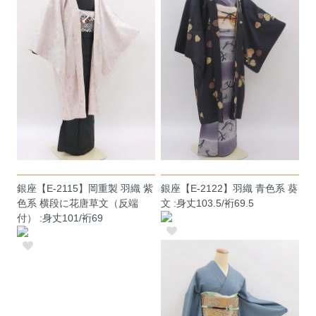
銀座【E-2115】岡重製 羽織 紫
銀座【E-2122】羽織 青色系 葵
色系 横段に花唐草文（反端
文 :身丈103.5/裄69.5
付） :身丈101/裄69