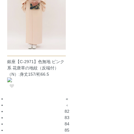
銀座【C-2971】色無地 ピンク
系 花唐草の地紋（反端付）
（N）:身丈157/裄66.5
«
‹
82
83
84
85