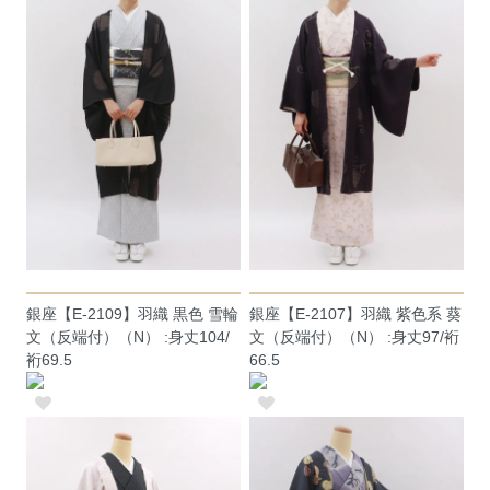
銀座【E-2109】羽織 黒色 雪輪
銀座【E-2107】羽織 紫色系 葵
文（反端付）（N） :身丈104/
文（反端付）（N） :身丈97/裄
裄69.5
66.5