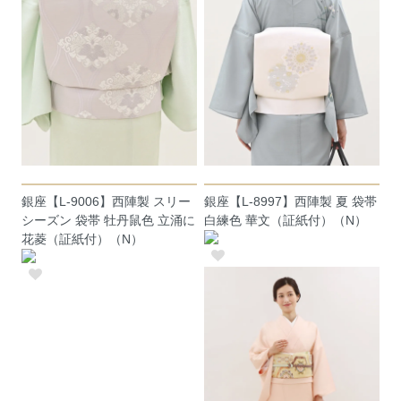
銀座【L-9006】西陣製 スリー
銀座【L-8997】西陣製 夏 袋帯
シーズン 袋帯 牡丹鼠色 立涌に
白練色 華文（証紙付）（N）
花菱（証紙付）（N）