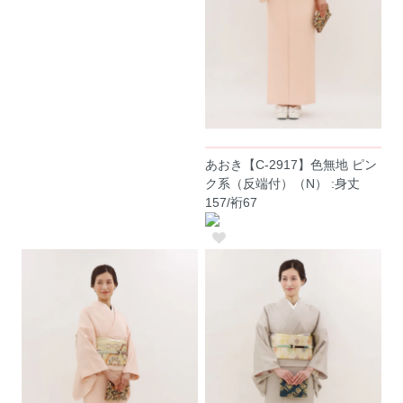
あおき【C-2917】色無地 ピン
ク系（反端付）（N） :身丈
157/裄67