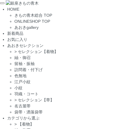
Toggle
HOME
navigation
きもの青木総合 TOP
ONLINESHOP TOP
あおきgallery
新着商品
お気に入り
あおきセレクション
>
セレクション【着物】
紬・御召
留袖・振袖
訪問着・付下げ
色無地
江戸小紋
小紋
羽織・コート
>
セレクション【帯】
名古屋帯
袋帯・洒落袋帯
カテゴリから選ぶ
>
【着物】