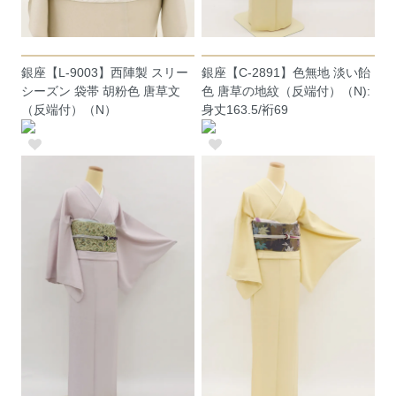
銀座【L-9003】西陣製 スリー
銀座【C-2891】色無地 淡い飴
シーズン 袋帯 胡粉色 唐草文
色 唐草の地紋（反端付）（N):
（反端付）（N）
身丈163.5/裄69