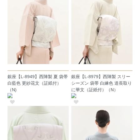
銀座【L-8949】西陣製 夏 袋帯
銀座【L-8979】西陣製 スリー
白藍色 更紗花文（証紙付）
シーズン 袋帯 白練色 道長取り
（N)
に華文（証紙付）（N）