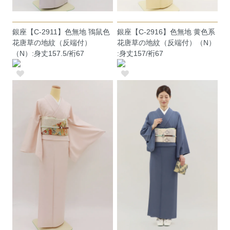
銀座【C-2911】色無地 鴇鼠色
銀座【C-2916】色無地 黄色系
花唐草の地紋（反端付）
花唐草の地紋（反端付）（N）
（N）:身丈157.5/裄67
:身丈157/裄67