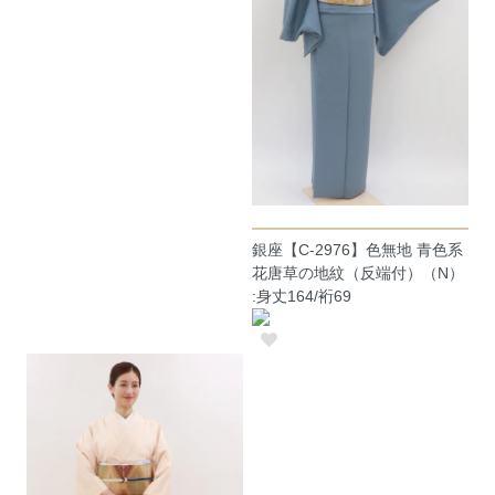
銀座【C-2976】色無地 青色系
花唐草の地紋（反端付）（N）
:身丈164/裄69