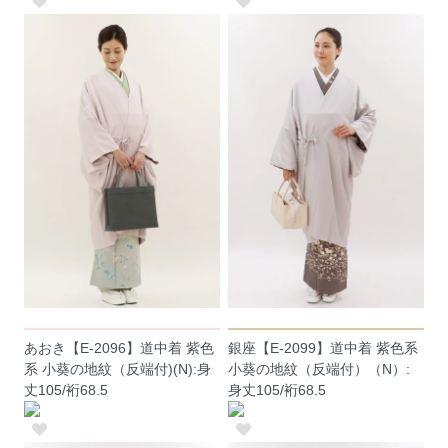
あおき【E-2096】道中着 紫色
銀座【E-2099】道中着 紫色系
系 小葵の地紋（反端付)(N):身
小葵の地紋（反端付）（N）:
丈105/裄68.5
身丈105/裄68.5