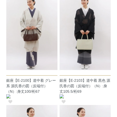
銀座【E-2100】道中着 グレー
銀座【E-2103】道中着 黒色 源
系 源氏香の図（反端付）
氏香の図（反端付）（N）:身
（N）:身丈100/裄67
丈105.5/裄69