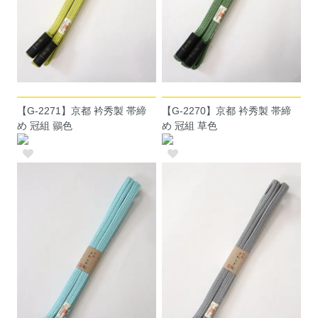
【G-2271】京都 衿秀製 帯締
【G-2270】京都 衿秀製 帯締
め 冠組 鶸色
め 冠組 草色