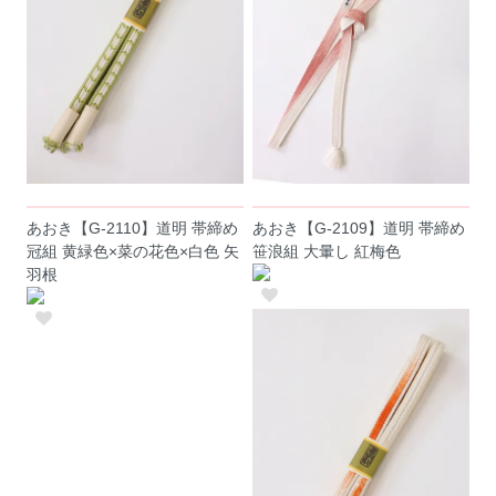
あおき【G-2110】道明 帯締め
あおき【G-2109】道明 帯締め
冠組 黄緑色×菜の花色×白色 矢
笹浪組 大暈し 紅梅色
羽根