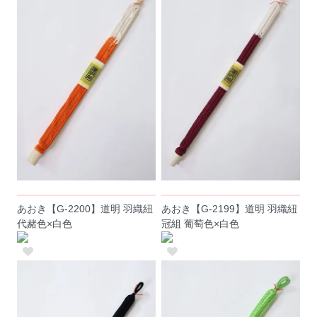
あおき【G-2200】道明 羽織紐
あおき【G-2199】道明 羽織紐
代赭色×白色
冠組 葡萄色×白色