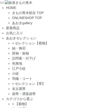
Toggle
HOME
navigation
きもの青木総合 TOP
ONLINESHOP TOP
あおきgallery
新着商品
お気に入り
あおきセレクション
>
セレクション【着物】
紬・御召
留袖・振袖
訪問着・付下げ
色無地
江戸小紋
小紋
羽織・コート
>
セレクション【帯】
名古屋帯
袋帯・洒落袋帯
カテゴリから選ぶ
>
【着物】