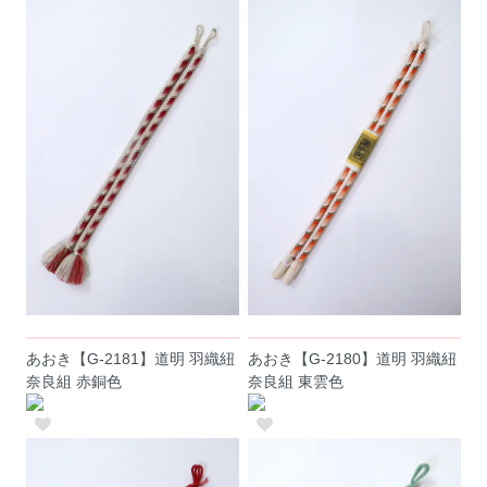
あおき【G-2181】道明 羽織紐
あおき【G-2180】道明 羽織紐
奈良組 赤銅色
奈良組 東雲色