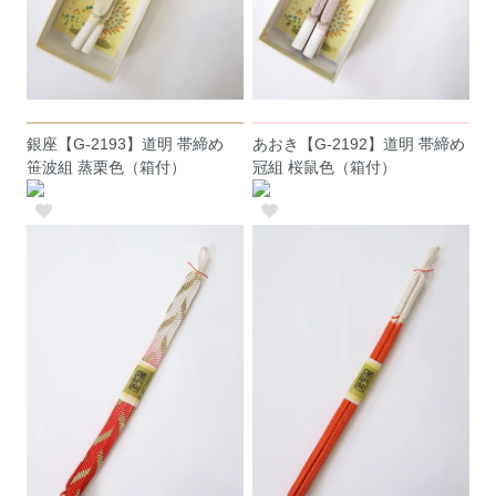
銀座【G-2193】道明 帯締め
あおき【G-2192】道明 帯締め
笹波組 蒸栗色（箱付）
冠組 桜鼠色（箱付）