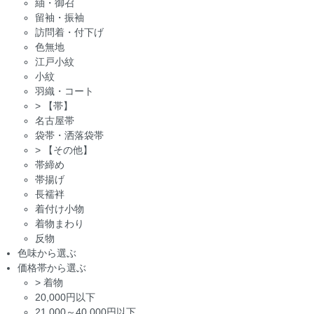
紬・御召
留袖・振袖
訪問着・付下げ
色無地
江戸小紋
小紋
羽織・コート
>
【帯】
名古屋帯
袋帯・洒落袋帯
>
【その他】
帯締め
帯揚げ
長襦袢
着付け小物
着物まわり
反物
色味から選ぶ
価格帯から選ぶ
>
着物
20,000円以下
21,000～40,000円以下