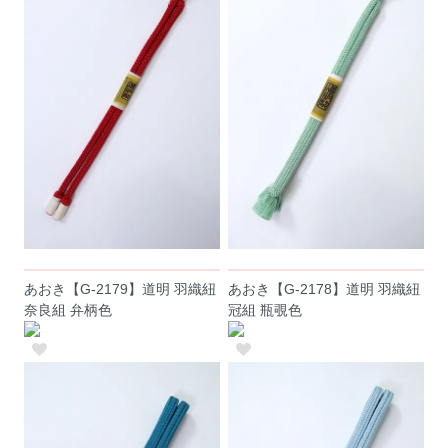
あおき【G-2179】道明 羽織紐
あおき【G-2178】道明 羽織紐
奈良組 弁柄色
冠組 瓶覗色