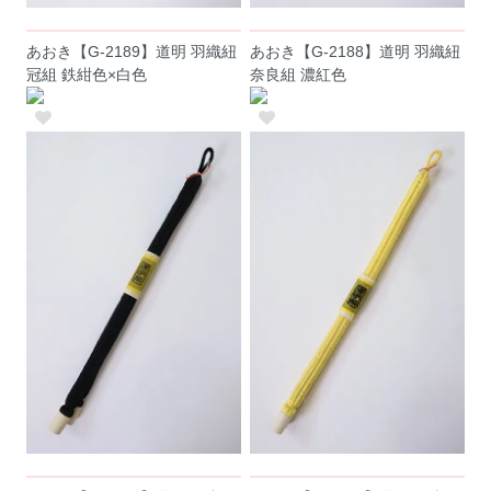
あおき【G-2189】道明 羽織紐
あおき【G-2188】道明 羽織紐
冠組 鉄紺色×白色
奈良組 濃紅色