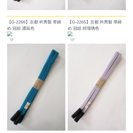
【G-2266】京都 衿秀製 帯締
【G-2265】京都 衿秀製 帯締
め 冠組 濃鼠色
め 冠組 紺瑠璃色