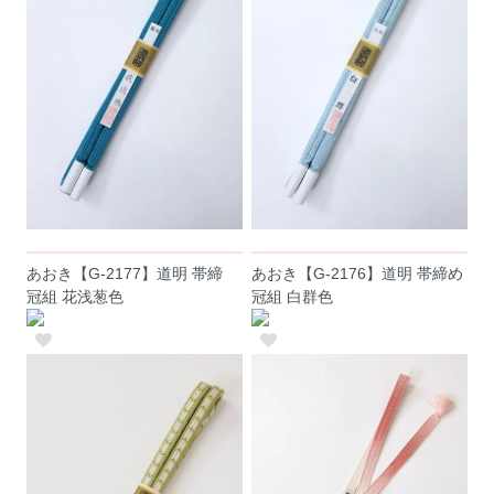
あおき【G-2177】道明 帯締
あおき【G-2176】道明 帯締め
冠組 花浅葱色
冠組 白群色