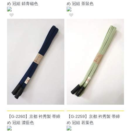
め 冠組 錆青磁色
め 冠組 茶鼠色
【G-2260】京都 衿秀製 帯締
【G-2259】京都 衿秀製 帯締
め 冠組 濃藍色
め 冠組 若葉色