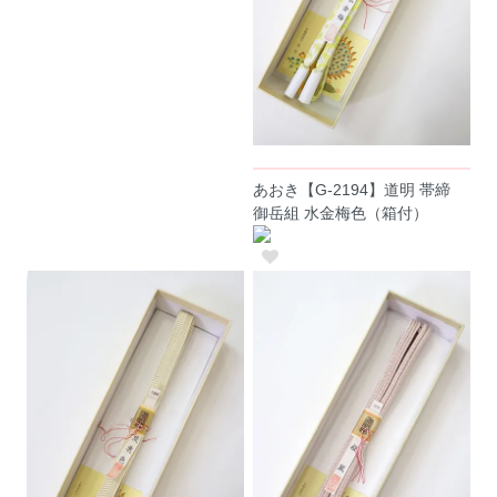
あおき【G-2194】道明 帯締
御岳組 水金梅色（箱付）