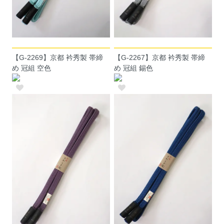
【G-2269】京都 衿秀製 帯締
【G-2267】京都 衿秀製 帯締
め 冠組 空色
め 冠組 錫色