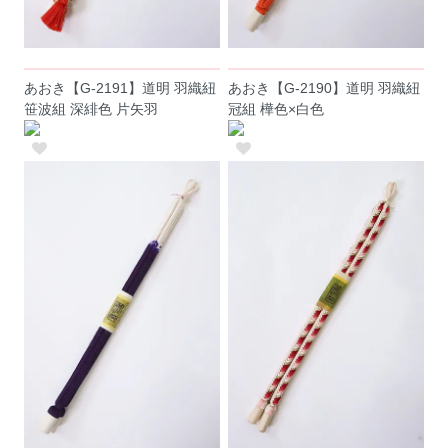
あおき【G-2191】道明 羽織紐
あおき【G-2190】道明 羽織紐
笹波組 深緋色 片矢羽
冠組 樺色×白色