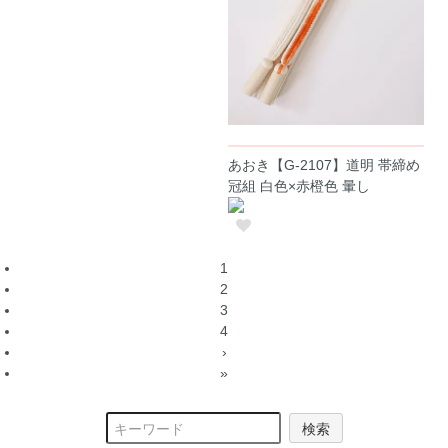
あおき【G-2107】道明 帯締め
冠組 白色×赤橙色 暈し
1
2
3
4
›
»
検索