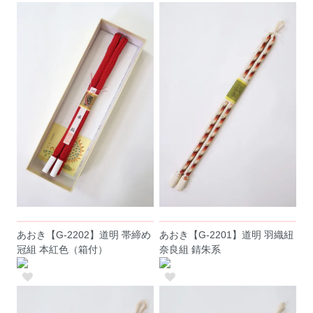
あおき【G-2202】道明 帯締め
あおき【G-2201】道明 羽織紐
冠組 本紅色（箱付）
奈良組 錆朱系