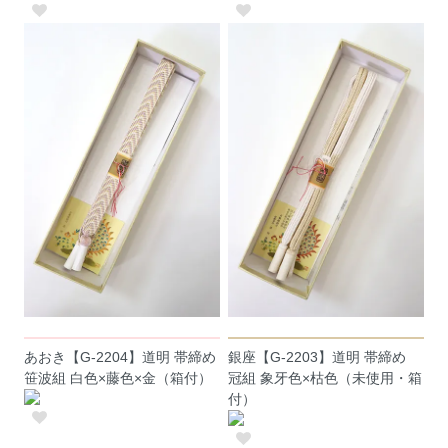
あおき【G-2204】道明 帯締め
銀座【G-2203】道明 帯締め
笹波組 白色×藤色×金（箱付）
冠組 象牙色×枯色（未使用・箱
付）