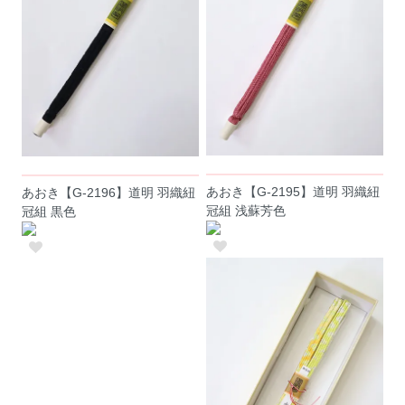
あおき【G-2195】道明 羽織紐
あおき【G-2196】道明 羽織紐
冠組 浅蘇芳色
冠組 黒色