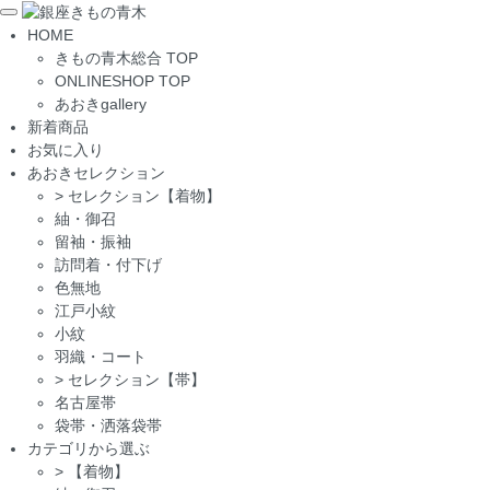
Toggle
HOME
navigation
きもの青木総合 TOP
ONLINESHOP TOP
あおきgallery
新着商品
お気に入り
あおきセレクション
>
セレクション【着物】
紬・御召
留袖・振袖
訪問着・付下げ
色無地
江戸小紋
小紋
羽織・コート
>
セレクション【帯】
名古屋帯
袋帯・洒落袋帯
カテゴリから選ぶ
>
【着物】