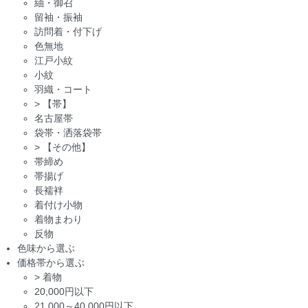
紬・御召
留袖・振袖
訪問着・付下げ
色無地
江戸小紋
小紋
羽織・コート
>
【帯】
名古屋帯
袋帯・洒落袋帯
>
【その他】
帯締め
帯揚げ
長襦袢
着付け小物
着物まわり
反物
色味から選ぶ
価格帯から選ぶ
>
着物
20,000円以下
21,000～40,000円以下