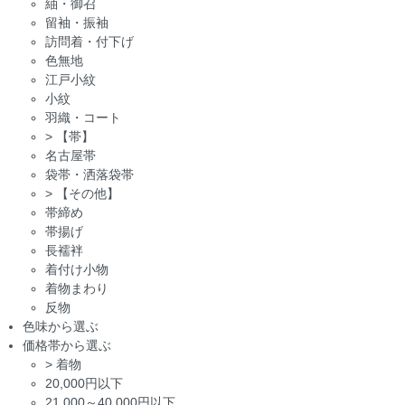
紬・御召
留袖・振袖
訪問着・付下げ
色無地
江戸小紋
小紋
羽織・コート
>
【帯】
名古屋帯
袋帯・洒落袋帯
>
【その他】
帯締め
帯揚げ
長襦袢
着付け小物
着物まわり
反物
色味から選ぶ
価格帯から選ぶ
>
着物
20,000円以下
21,000～40,000円以下