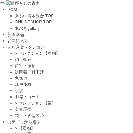
Toggle
HOME
navigation
きもの青木総合 TOP
ONLINESHOP TOP
あおきgallery
新着商品
お気に入り
あおきセレクション
>
セレクション【着物】
紬・御召
留袖・振袖
訪問着・付下げ
色無地
江戸小紋
小紋
羽織・コート
>
セレクション【帯】
名古屋帯
袋帯・洒落袋帯
カテゴリから選ぶ
>
【着物】