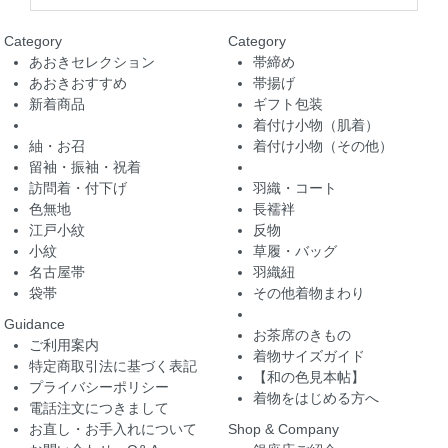
Category
Category
あおきセレクション
帯締め
あおきおすすめ
帯揚げ
新着商品
ギフト包装
着付け小物（肌着）
紬・お召
着付け小物（その他）
留袖・振袖・祝着
訪問着・付下げ
羽織・コート
色無地
長襦袢
江戸小紋
反物
小紋
草履・バッグ
名古屋帯
羽織紐
袋帯
その他着物まわり
Guidance
お茶席のきもの
ご利用案内
着物サイズガイド
特定商取引法に基づく表記
【和の色見本帖】
プライバシーポリシー
着物をはじめる方へ
電話注文につきまして
お直し・お手入れについて
Shop & Company