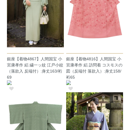
銀座【着物4867】人間国宝 小
銀座【着物4816】人間国宝 小
宮康孝作 絽 繍一ッ紋 江戸小紋
宮康孝作 絽 訪問着 コスモスの
（落款入 反端付）:身丈163/裄
図（反端付 落款入）:身丈158/
69
裄65