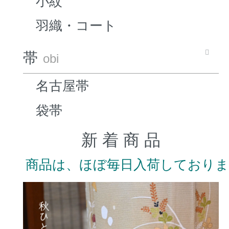
小紋
羽織・コート
帯
obi
名古屋帯
袋帯
新 着 商 品
商品は、ほぼ毎日入荷しており