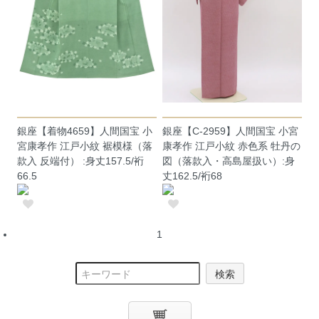
銀座【着物4659】人間国宝 小
銀座【C-2959】人間国宝 小宮
宮康孝作 江戸小紋 裾模様（落
康孝作 江戸小紋 赤色系 牡丹の
款入 反端付） :身丈157.5/裄
図（落款入・高島屋扱い）:身
66.5
丈162.5/裄68
1
検索