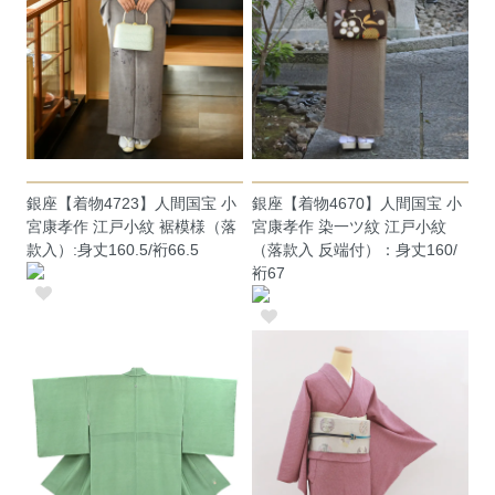
銀座【着物4723】人間国宝 小
銀座【着物4670】人間国宝 小
宮康孝作 江戸小紋 裾模様（落
宮康孝作 染一ツ紋 江戸小紋
款入）:身丈160.5/裄66.5
（落款入 反端付）：身丈160/
裄67