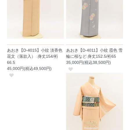
あおき【D-4015】小紋 淡香色
あおき【D-4011】小紋 霞色 雪
花文（落款入） :身丈154/裄
輪に桜など:身丈152.5/裄65
66.5
35,000円(税込38,500円)
45,000円(税込49,500円)