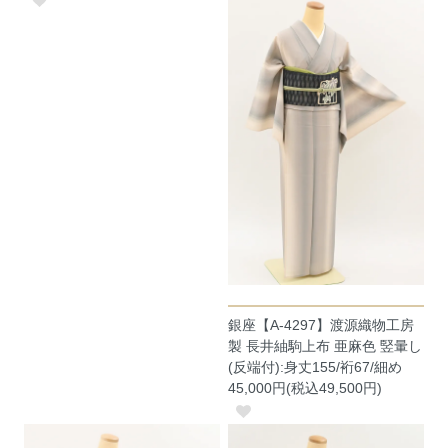
銀座【A-4297】渡源織物工房
製 長井紬駒上布 亜麻色 竪暈し
(反端付):身丈155/裄67/細め
45,000円(税込49,500円)