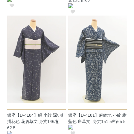
銀座【D-4184】絽 小紋 深い紅
銀座【D-4181】麻縮地 小紋 紺
掛花色 花唐草文:身丈146/裄
藍色 唐草文 :身丈151.5/裄65.5
62.5