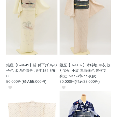
銀座【B-4649】絽 付下げ 鳥の
銀座【D-4137】木綿地 単衣 絞
子色 水辺の風景 :身丈152.5/裄
り染め 小紋 赤白橡色 幾何文:
66
身丈153.5/裄67.5/細め
50,000円(税込55,000円)
30,000円(税込33,000円)