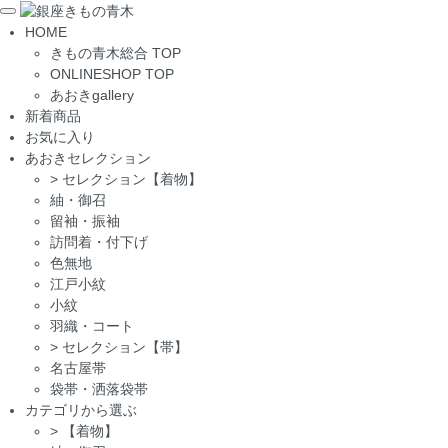
Toggle
HOME
navigation
きもの青木総合 TOP
ONLINESHOP TOP
あおきgallery
新着商品
お気に入り
あおきセレクション
>
セレクション【着物】
紬・御召
留袖・振袖
訪問着・付下げ
色無地
江戸小紋
小紋
羽織・コート
>
セレクション【帯】
名古屋帯
袋帯・洒落袋帯
カテゴリから選ぶ
>
【着物】