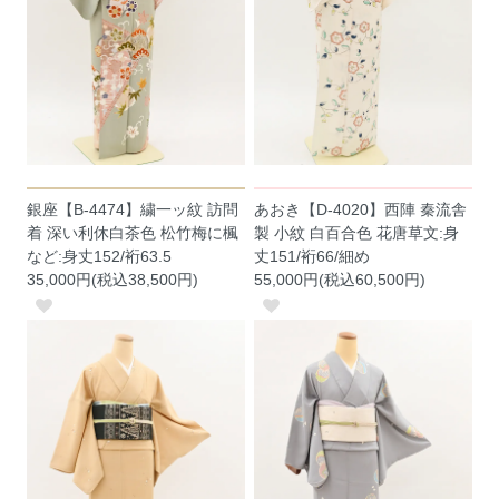
銀座【B-4474】繍一ッ紋 訪問
あおき【D-4020】西陣 秦流舎
着 深い利休白茶色 松竹梅に楓
製 小紋 白百合色 花唐草文:身
など:身丈152/裄63.5
丈151/裄66/細め
35,000円(税込38,500円)
55,000円(税込60,500円)