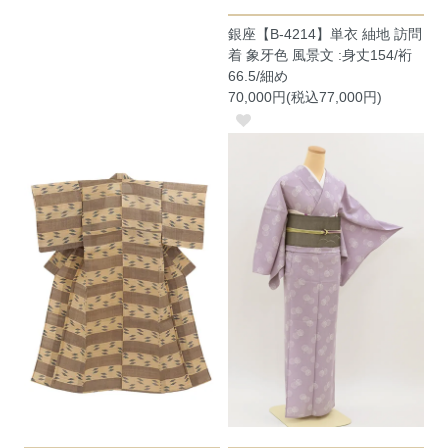
銀座【B-4214】単衣 紬地 訪問
着 象牙色 風景文 :身丈154/裄
66.5/細め
70,000円(税込77,000円)