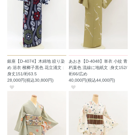
銀座【D-4074】木綿地 絞り染
あおき【D-4048】単衣 小紋 青
め 浴衣 檳榔子黒色 花立涌文 :
朽葉色 流線に地紙文 :身丈152/
身丈151/裄63.5
裄66/広め
28,000円(税込30,800円)
40,000円(税込44,000円)