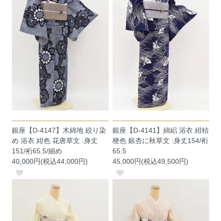
銀座【D-4147】木綿地 絞り染
銀座【D-4141】綿絽 浴衣 紺桔
め 浴衣 紺色 花唐草文 :身丈
梗色 銀杏に秋草文 :身丈154/裄
151/裄65.5/細め
65.5
40,000円(税込44,000円)
45,000円(税込49,500円)