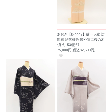
あおき【B-4449】繍一ッ紋 訪
問着 洒落柿色 霞や雲に桜の木
:身丈153/裄67
75,000円(税込82,500円)