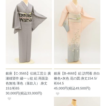
銀座【C-3565】伝統工芸士 廣
銀座【B-4668】絽 訪問着 赤白
瀬雄望作 繍一ッ紋 絽 両面染
橡色×灰色 花の図:身丈154.5/
色無地 薄色（落款入）:身丈
裄64.5
151/裄65
45,000円(税込49,500円)
30,000円(税込33,000円)