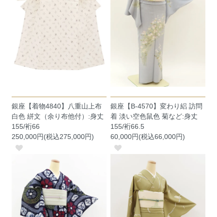
銀座【着物4840】八重山上布
銀座【B-4570】変わり絽 訪問
白色 絣文（余り布他付）:身丈
着 淡い空色鼠色 菊など:身丈
155/裄66
155/裄66.5
250,000円(税込275,000円)
60,000円(税込66,000円)