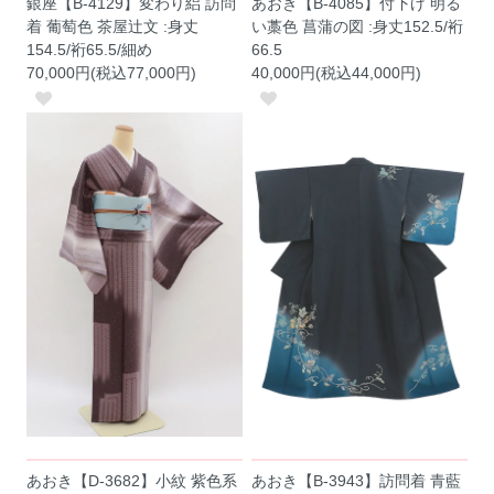
銀座【B-4129】変わり絽 訪問
あおき【B-4085】付下げ 明る
着 葡萄色 茶屋辻文 :身丈
い藁色 菖蒲の図 :身丈152.5/裄
154.5/裄65.5/細め
66.5
70,000円(税込77,000円)
40,000円(税込44,000円)
あおき【D-3682】小紋 紫色系
あおき【B-3943】訪問着 青藍