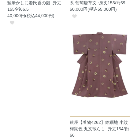
竪暈かしに源氏香の図 :身丈
系 葡萄唐草文 :身丈153/裄69
155/裄66.5
50,000円(税込55,000円)
40,000円(税込44,000円)
銀座【着物4262】縮緬地 小紋
梅鼠色 丸文散らし :身丈154/裄
66