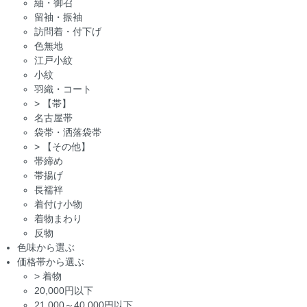
紬・御召
留袖・振袖
訪問着・付下げ
色無地
江戸小紋
小紋
羽織・コート
>
【帯】
名古屋帯
袋帯・洒落袋帯
>
【その他】
帯締め
帯揚げ
長襦袢
着付け小物
着物まわり
反物
色味から選ぶ
価格帯から選ぶ
>
着物
20,000円以下
21,000～40,000円以下