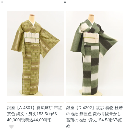
»
銀座【A-4301】夏琉球絣 市紅
銀座【D-4202】紋紗 着物 杜若
茶色 絣文：身丈153.5/裄66
の地紋 麹塵色 変わり段暈かし
40,000円(税込44,000円)
菖蒲の地紋 :身丈154.5/裄67/細
め