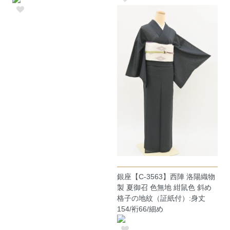
銀座【C-3563】西陣 洛陽織物
製 夏御召 色無地 紺鼠色 斜め
格子の地紋（証紙付）:身丈
154/裄66/細め