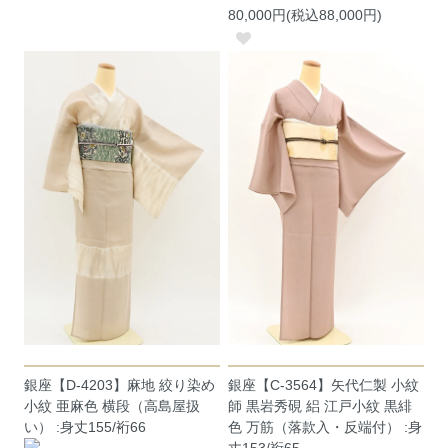
80,000円(税込88,000円)
銀座【D-4203】麻地 絞り染め
銀座【C-3564】矢代仁製 小紋
小紋 亜麻色 横段（高島屋扱
師 黒岩秀硯 絽 江戸小紋 黒緋
い） :身丈155/裄66
色 万筋（落款入・反端付） :身
丈153/裄65