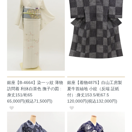
銀座【B-4664】染一ッ紋 薄物
銀座【着物4875】白山工房製
訪問着 利休白茶色 撫子の図 :
夏牛首紬地 小紋（反端 証紙
身丈151/裄65
付）:身丈153.5/裄67.5
65,000円(税込71,500円)
120,000円(税込132,000円)