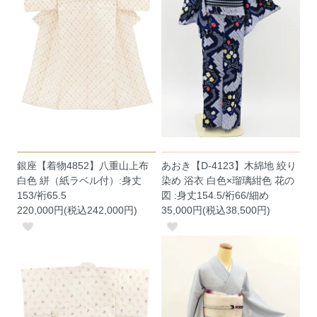
銀座【着物4852】八重山上布
あおき【D-4123】木綿地 絞り
白色 絣（紙ラベル付）:身丈
染め 浴衣 白色×瑠璃紺色 花の
153/裄65.5
図 :身丈154.5/裄66/細め
220,000円(税込242,000円)
35,000円(税込38,500円)