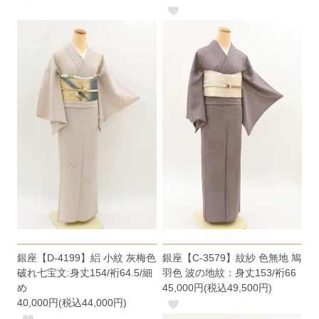
銀座【D-4199】絽 小紋 灰梅色
銀座【C-3579】紋紗 色無地 鳩
破れ七宝文:身丈154/裄64.5/細
羽色 波の地紋：身丈153/裄66
め
45,000円(税込49,500円)
40,000円(税込44,000円)