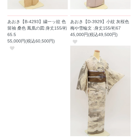
あおき【B-4293】繍一ッ紋 色
あおき【D-3929】小紋 灰桜色
留袖 桑色 鳳凰の図:身丈155/裄
梅や雪輪文 :身丈155/裄67
65.5
45,000円(税込49,500円)
55,000円(税込60,500円)