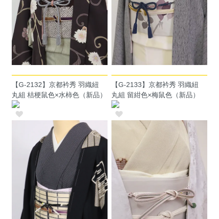
【G-2132】京都衿秀 羽織紐
【G-2133】京都衿秀 羽織紐
丸組 桔梗鼠色×水柿色（新品）
丸組 留紺色×梅鼠色（新品）