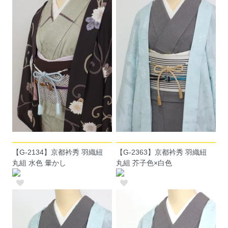
【G-2134】京都衿秀 羽織紐
【G-2363】京都衿秀 羽織紐
丸組 水色 暈かし
丸組 芥子色×白色