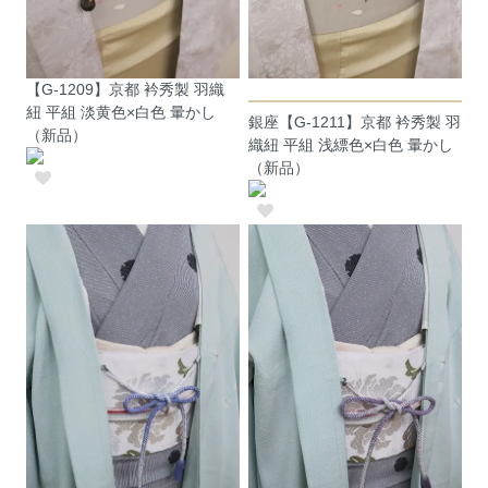
【G-1209】京都 衿秀製 羽織
紐 平組 淡黄色×白色 暈かし
銀座【G-1211】京都 衿秀製 羽
（新品）
織紐 平組 浅縹色×白色 暈かし
（新品）