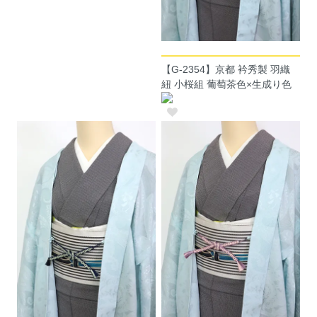
【G-2354】京都 衿秀製 羽織
紐 小桜組 葡萄茶色×生成り色