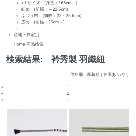
>
Lサイズ (身丈：165cm～)
細め (前幅：～22.5cm)
ふつう幅 (前幅：23～25.5cm)
広め (前幅：26cm～)
産地・作家別
Home
商品検索
検索結果:
衿秀製 羽織紐
価格順 |
新着順
|
在庫あり/なし
1
2
›