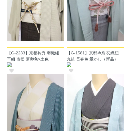
【G-2233】京都衿秀 羽織紐
【G-1581】京都衿秀 羽織紐
平組 市松 薄卵色×土色
丸組 長春色 暈かし（新品）