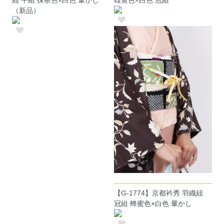
紐 平組 抹茶色×白色 暈かし
雄黄色×白色 冠組
（新品）
【G-1774】京都衿秀 羽織紐
冠組 蜂蜜色×白色 暈かし