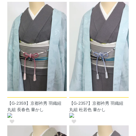
【G-2359】京都衿秀 羽織紐
【G-2357】京都衿秀 羽織紐
丸組 長春色 暈かし
丸組 杜若色 暈かし