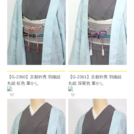
【G-2360】京都衿秀 羽織紐
【G-2361】京都衿秀 羽織紐
丸組 虹色 暈かし
丸組 深紫色 暈かし