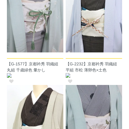
【G-1577】京都衿秀 羽織紐
【G-2232】京都衿秀 羽織紐
丸組 千歳緑色 暈かし
平組 市松 薄卵色×土色