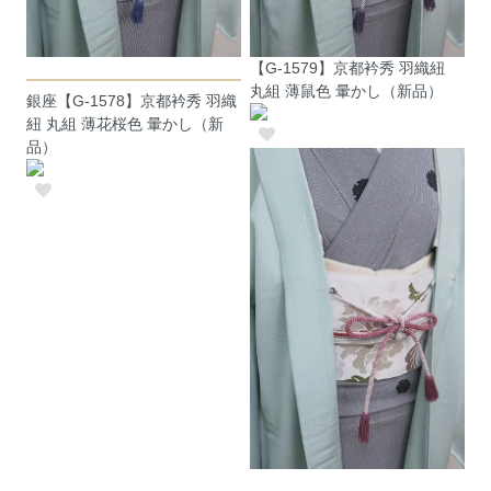
【G-1579】京都衿秀 羽織紐
丸組 薄鼠色 暈かし（新品）
銀座【G-1578】京都衿秀 羽織
紐 丸組 薄花桜色 暈かし（新
品）