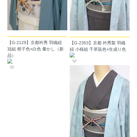
【G-2129】京都衿秀 羽織紐
【G-2353】京都 衿秀製 羽織
冠組 柑子色×白色 暈かし（新
紐 小桜組 千草鼠色×生成り色
品）