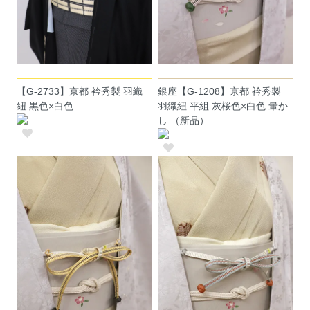
【G-2733】京都 衿秀製 羽織
銀座【G-1208】京都 衿秀製
紐 黒色×白色
羽織紐 平組 灰桜色×白色 暈か
し （新品）