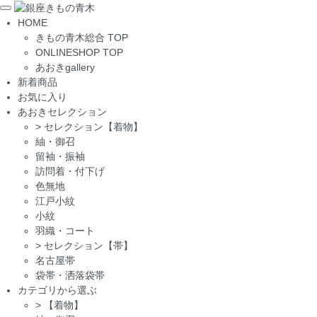
Toggle
HOME
navigation
きもの青木総合 TOP
ONLINESHOP TOP
あおきgallery
新着商品
お気に入り
あおきセレクション
>
セレクション【着物】
紬・御召
留袖・振袖
訪問着・付下げ
色無地
江戸小紋
小紋
羽織・コート
>
セレクション【帯】
名古屋帯
袋帯・洒落袋帯
カテゴリから選ぶ
>
【着物】