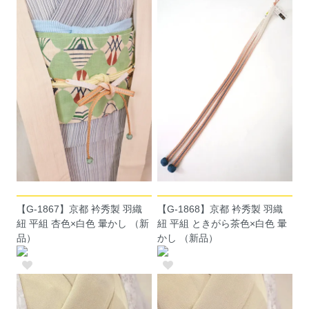
【G-1867】京都 衿秀製 羽織
【G-1868】京都 衿秀製 羽織
紐 平組 杏色×白色 暈かし （新
紐 平組 ときがら茶色×白色 暈
品）
かし （新品）