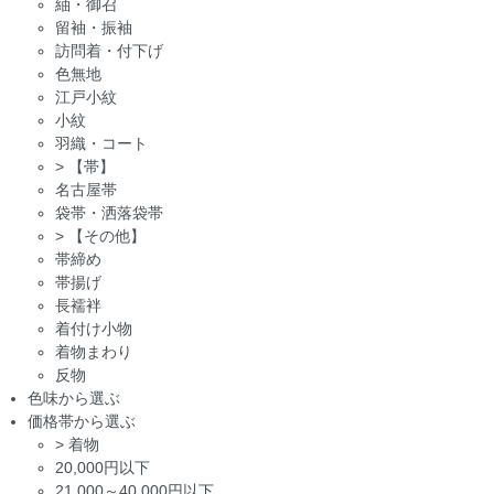
紬・御召
留袖・振袖
訪問着・付下げ
色無地
江戸小紋
小紋
羽織・コート
>
【帯】
名古屋帯
袋帯・洒落袋帯
>
【その他】
帯締め
帯揚げ
長襦袢
着付け小物
着物まわり
反物
色味から選ぶ
価格帯から選ぶ
>
着物
20,000円以下
21,000～40,000円以下