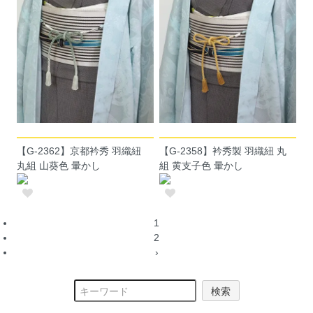
【G-2362】京都衿秀 羽織紐
【G-2358】衿秀製 羽織紐 丸
丸組 山葵色 暈かし
組 黄支子色 暈かし
1
2
›
検索