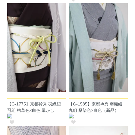
【G-1775】京都衿秀 羽織紐
【G-1585】京都衿秀 羽織紐
冠組 枯草色×白色 暈かし
丸組 桑染色×白色（新品）