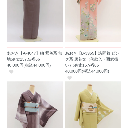
あおき【A-4047】紬 紫色系 無
あおき【B-3955】訪問着 ピン
地:身丈157.5/裄66
ク系 唐花文（落款入・西武扱
40,000円(税込44,000円)
い）:身丈157/裄66
40,000円(税込44,000円)