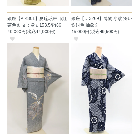
銀座【A-4301】夏琉球絣 市紅
銀座【D-3269】薄物 小紋 深い
茶色 絣文：身丈153.5/裄66
鉄紺色 抽象文
40,000円(税込44,000円)
45,000円(税込49,500円)