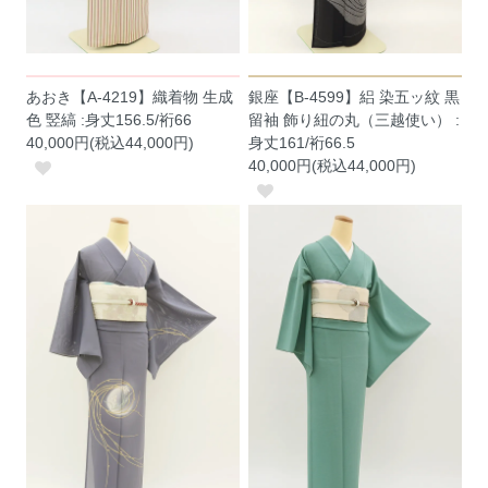
あおき【A-4219】織着物 生成
銀座【B-4599】絽 染五ッ紋 黒
色 竪縞 :身丈156.5/裄66
留袖 飾り紐の丸（三越使い） :
40,000円(税込44,000円)
身丈161/裄66.5
40,000円(税込44,000円)