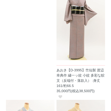
あおき【D-3995】竺仙製 渡辺
幸典作 繍一ッ紋 小紋 多彩な鮫
文（反端付・落款入） :身丈
161/裄66.5
35,000円(税込38,500円)