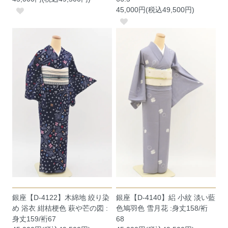
45,000円(税込49,500円)
銀座【D-4122】木綿地 絞り染
銀座【D-4140】絽 小紋 淡い藍
め 浴衣 紺桔梗色 萩や芒の図 :
色鳩羽色 雪月花 :身丈158/裄
身丈159/裄67
68