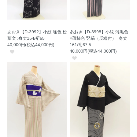
あおき【D-3992】小紋 蝋色 松
あおき【D-3998】小紋 薄黒色
葉文 :身丈154/裄65
×薄柿色 竪縞（反端付） :身丈
40,000円(税込44,000円)
161/裄67.5
40,000円(税込44,000円)