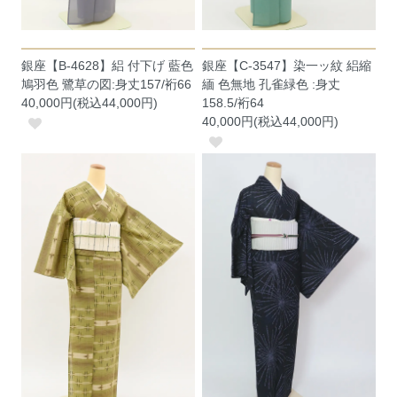
銀座【B-4628】絽 付下げ 藍色
銀座【C-3547】染一ッ紋 絽縮
鳩羽色 鷺草の図:身丈157/裄66
緬 色無地 孔雀緑色 :身丈
40,000円(税込44,000円)
158.5/裄64
40,000円(税込44,000円)