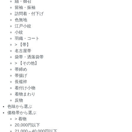
紬・御召
留袖・振袖
訪問着・付下げ
色無地
江戸小紋
小紋
羽織・コート
>
【帯】
名古屋帯
袋帯・洒落袋帯
>
【その他】
帯締め
帯揚げ
長襦袢
着付け小物
着物まわり
反物
色味から選ぶ
価格帯から選ぶ
>
着物
20,000円以下
21,000～40,000円以下