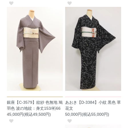
銀座【C-3579】紋紗 色無地 鳩
あおき【D-3384】小紋 黒色 草
羽色 波の地紋：身丈153/裄66
花文
45,000円(税込49,500円)
50,000円(税込55,000円)