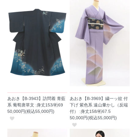
あおき【B-3943】訪問着 青藍
あおき【B-3969】繍一ッ紋 付
系 葡萄唐草文 :身丈153/裄69
下げ 紫色系 遠山暈かし（反端
50,000円(税込55,000円)
付） :身丈158/裄67.5
50,000円(税込55,000円)