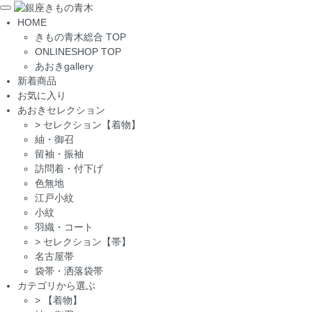
Toggle
HOME
navigation
きもの青木総合 TOP
ONLINESHOP TOP
あおきgallery
新着商品
お気に入り
あおきセレクション
>
セレクション【着物】
紬・御召
留袖・振袖
訪問着・付下げ
色無地
江戸小紋
小紋
羽織・コート
>
セレクション【帯】
名古屋帯
袋帯・洒落袋帯
カテゴリから選ぶ
>
【着物】