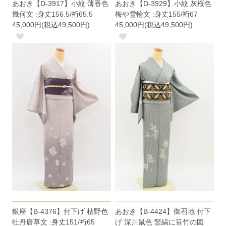
あおき【D-3917】小紋 薄香色
あおき【D-3929】小紋 灰桜色
幾何文 :身丈156.5/裄65.5
梅や雪輪文 :身丈155/裄67
45,000円(税込49,500円)
45,000円(税込49,500円)
銀座【B-4376】付下げ 枯野色
あおき【B-4424】御召地 付下
牡丹唐草文 :身丈151/裄65
げ 深川鼠色 竪縞に笹竹の図