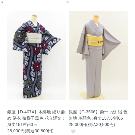
»
銀座【D-4074】木綿地 絞り染
銀座【C-3566】染一ッ紋 絽 色
め 浴衣 檳榔子黒色 花立涌文 :
無地 鳩羽色 :身丈157.5/裄66
身丈151/裄63.5
28,000円(税込30,800円)
28,000円(税込30,800円)