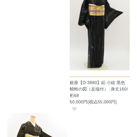
銀座【D-3880】絽 小紋 黒色
蜻蛉の図（反端付） :身丈160/
裄68
50,000円(税込55,000円)