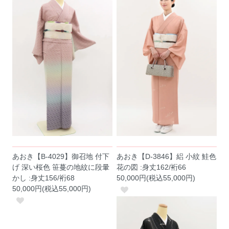
あおき【B-4029】御召地 付下
あおき【D-3846】絽 小紋 鮭色
げ 深い桜色 笹蔓の地紋に段暈
花の図 :身丈162/裄66
かし :身丈156/裄68
50,000円(税込55,000円)
50,000円(税込55,000円)