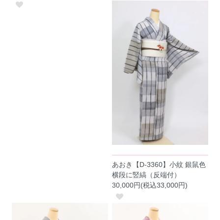
あおき【D-3360】小紋 銀鼠色
横段に竪縞（反端付）
30,000円(税込33,000円)