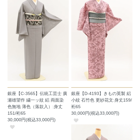
銀座【C-3565】伝統工芸士 廣
銀座【D-4193】きもの英製 絽
瀬雄望作 繍一ッ紋 絽 両面染
小紋 石竹色 更紗花文:身丈159/
色無地 薄色（落款入）:身丈
裄65
151/裄65
30,000円(税込33,000円)
30,000円(税込33,000円)