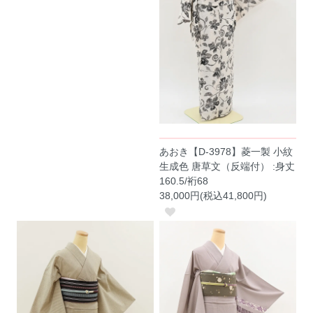
あおき【D-3978】菱一製 小紋
生成色 唐草文（反端付） :身丈
160.5/裄68
38,000円(税込41,800円)