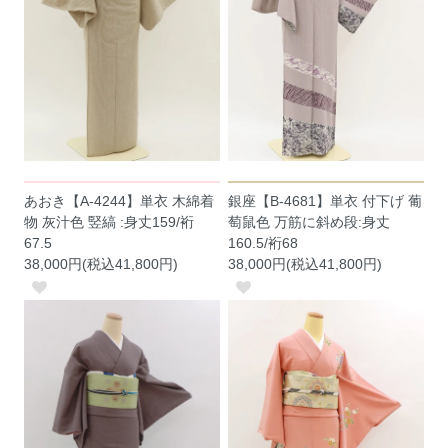
あおき【A-4244】単衣 木綿着
銀座【B-4681】単衣 付下げ 葡
物 灰汁色 竪縞 :身丈159/裄
萄鼠色 万筋に斜め段:身丈
67.5
160.5/裄68
38,000円(税込41,800円)
38,000円(税込41,800円)