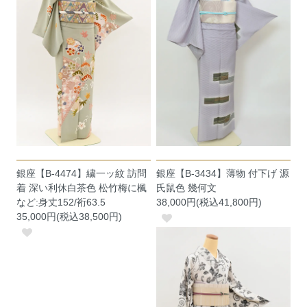
銀座【B-4474】繍一ッ紋 訪問
銀座【B-3434】薄物 付下げ 源
着 深い利休白茶色 松竹梅に楓
氏鼠色 幾何文
など:身丈152/裄63.5
38,000円(税込41,800円)
35,000円(税込38,500円)