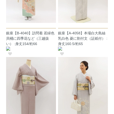
銀座【B-4040】訪問着 若緑色
銀座【A-4058】本場白大島紬
貝桶に四季花など（三越扱
乳白色 菱に割付文（証紙付） :
い） :身丈154/裄66
身丈160.5/裄65