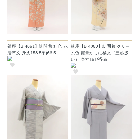
銀座【B-4051】訪問着 鮭色 花
銀座【B-4050】訪問着 クリー
唐草文 身丈158.5/裄66.5
ム色 霞暈かしに橘文（三越扱
い） 身丈161/裄65