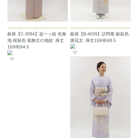
銀座【C-3094】染一ッ紋 色無
銀座【B-4039】訪問着 銀鼠色
地 桜鼠色 装飾文の地紋 :身丈
唐花文 :身丈159/裄68.5
159/裄64.5