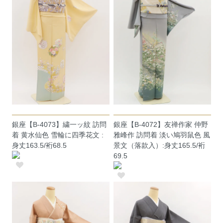
銀座【B-4073】繍一ッ紋 訪問
銀座【B-4072】友禅作家 仲野
着 黄水仙色 雪輪に四季花文 :
雅峰作 訪問着 淡い鳩羽鼠色 風
身丈163.5/裄68.5
景文（落款入）:身丈165.5/裄
69.5