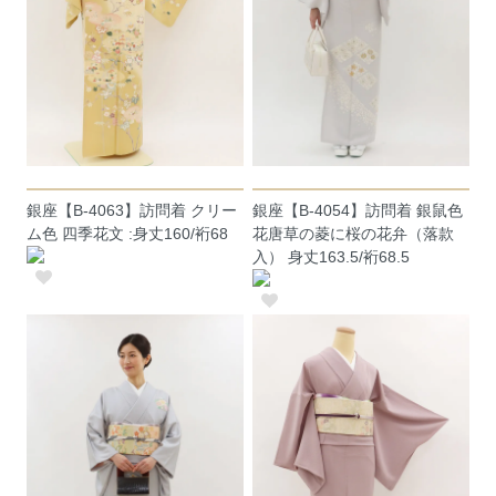
銀座【B-4063】訪問着 クリー
銀座【B-4054】訪問着 銀鼠色
ム色 四季花文 :身丈160/裄68
花唐草の菱に桜の花弁（落款
入） 身丈163.5/裄68.5