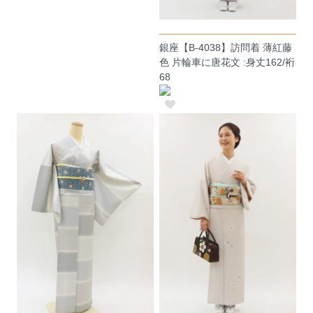
銀座【B-4038】訪問着 薄紅藤
色 片輪車に唐花文 :身丈162/裄
68