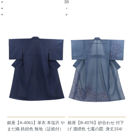
38
›
»
銀座【A-4061】単衣 本塩沢 や
銀座【B-4076】紗合わせ 付下
まだ織 鉄紺色 無地（証紙付）
げ 濃縹色 七竈の図 :身丈154/