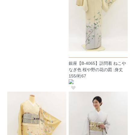
銀座【B-4065】訪問着 ねこや
なぎ色 桜や野の花の図 :身丈
155/裄67