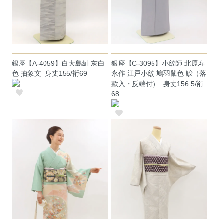
銀座【A-4059】白大島紬 灰白
銀座【C-3095】小紋師 北原寿
色 抽象文 :身丈155/裄69
永作 江戸小紋 鳩羽鼠色 鮫（落
款入・反端付） :身丈156.5/裄
68