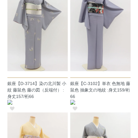
銀座【D-3714】染の北川製 小
銀座【C-3102】単衣 色無地 藤
紋 藤鼠色 藤の図（反端付） :
鼠色 抽象文の地紋 :身丈159/裄
身丈157/裄66
66