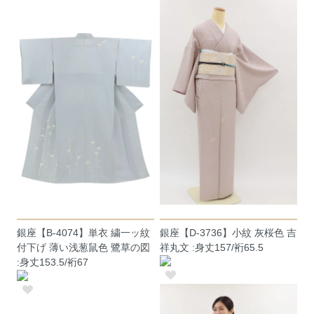
銀座【B-4074】単衣 繍一ッ紋
銀座【D-3736】小紋 灰桜色 吉
付下げ 薄い浅葱鼠色 鷺草の図
祥丸文 :身丈157/裄65.5
:身丈153.5/裄67