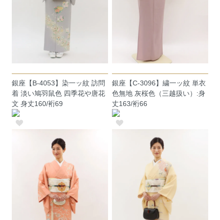
銀座【B-4053】染一ッ紋 訪問
銀座【C-3096】繍一ッ紋 単衣
着 淡い鳩羽鼠色 四季花や唐花
色無地 灰桜色（三越扱い）:身
文 身丈160/裄69
丈163/裄66