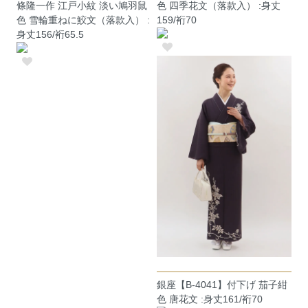
條隆一作 江戸小紋 淡い鳩羽鼠
色 四季花文（落款入） :身丈
色 雪輪重ねに鮫文（落款入） :
159/裄70
身丈156/裄65.5
銀座【B-4041】付下げ 茄子紺
色 唐花文 :身丈161/裄70