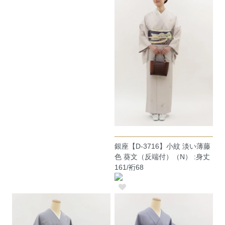
銀座【D-3716】小紋 淡い薄藤
色 葵文（反端付）（N） :身丈
161/裄68