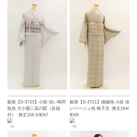
銀座【D-3723】小紋 淡い鳩羽
銀座【D-3721】縮緬地 小紋 淡
鼠色 大小霰に花の図（反端
いベージュ色 格子文 :身丈164/
付） :身丈155.5/裄67
裄68