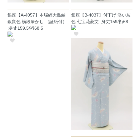
銀座【A-4057】本場縞大島紬
銀座【B-4037】付下げ 淡い灰
銀鼠色 横段暈かし （証紙付）
色 七宝花菱文 :身丈159/裄68
:身丈159.5/裄68.5