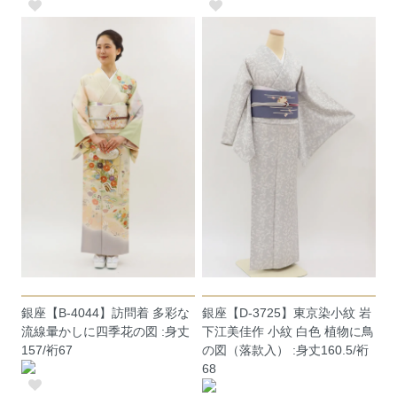
銀座【B-4044】訪問着 多彩な
銀座【D-3725】東京染小紋 岩
流線暈かしに四季花の図 :身丈
下江美佳作 小紋 白色 植物に鳥
157/裄67
の図（落款入） :身丈160.5/裄
68