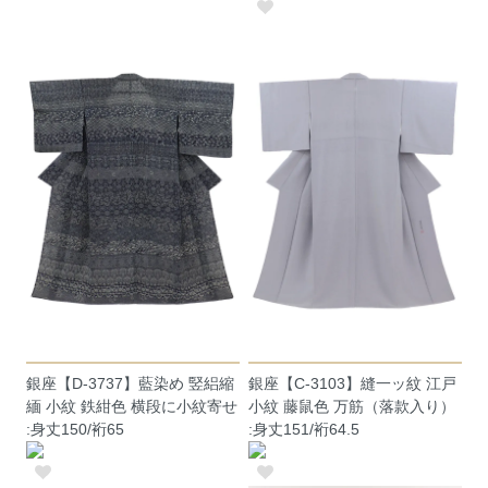
銀座【D-3737】藍染め 竪絽縮
銀座【C-3103】縫一ッ紋 江戸
緬 小紋 鉄紺色 横段に小紋寄せ
小紋 藤鼠色 万筋（落款入り）
:身丈150/裄65
:身丈151/裄64.5