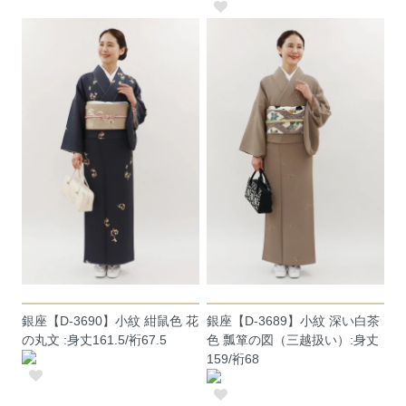
銀座【D-3690】小紋 紺鼠色 花
銀座【D-3689】小紋 深い白茶
の丸文 :身丈161.5/裄67.5
色 瓢箪の図（三越扱い）:身丈
159/裄68