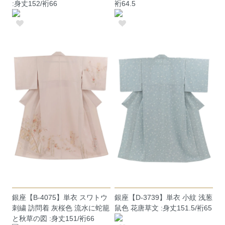
:身丈152/裄66
裄64.5
銀座【B-4075】単衣 スワトウ
銀座【D-3739】単衣 小紋 浅葱
刺繍 訪問着 灰桜色 流水に蛇籠
鼠色 花唐草文 :身丈151.5/裄65
と秋草の図 :身丈151/裄66