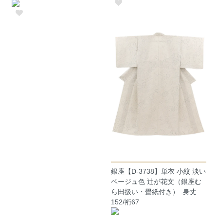
銀座【D-3738】単衣 小紋 淡い
ベージュ色 辻が花文（銀座む
ら田扱い・畳紙付き） :身丈
152/裄67