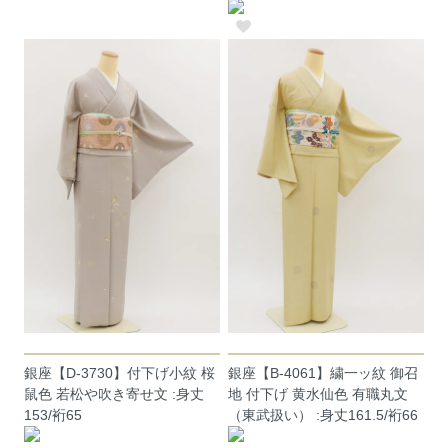
銀座【D-3730】付下げ小紋 桜
銀座【B-4061】繍一ッ紋 御召
鼠色 若松や吹き寄せ文 :身丈
地 付下げ 黄水仙色 有職丸文
153/裄65
（東武扱い） :身丈161.5/裄66