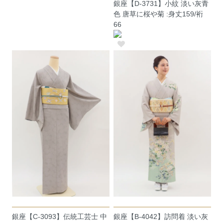
銀座【D-3731】小紋 淡い灰青
色 唐草に桜や菊 :身丈159/裄
66
銀座【C-3093】伝統工芸士 中
銀座【B-4042】訪問着 淡い灰