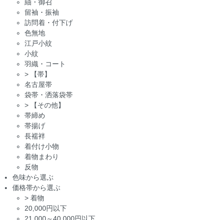
紬・御召
留袖・振袖
訪問着・付下げ
色無地
江戸小紋
小紋
羽織・コート
>
【帯】
名古屋帯
袋帯・洒落袋帯
>
【その他】
帯締め
帯揚げ
長襦袢
着付け小物
着物まわり
反物
色味から選ぶ
価格帯から選ぶ
>
着物
20,000円以下
21,000～40,000円以下