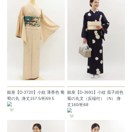
銀座【D-3720】小紋 薄香色 葡
銀座【D-3691】小紋 茄子紺色
萄の丸 :身丈157.5/裄69.5
菊の丸文（反端付）（N）:身
丈160/裄68