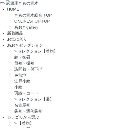
Toggle
HOME
navigation
きもの青木総合 TOP
ONLINESHOP TOP
あおきgallery
新着商品
お気に入り
あおきセレクション
>
セレクション【着物】
紬・御召
留袖・振袖
訪問着・付下げ
色無地
江戸小紋
小紋
羽織・コート
>
セレクション【帯】
名古屋帯
袋帯・洒落袋帯
カテゴリから選ぶ
>
【着物】