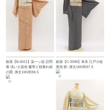
銀座【B-4021】染一ッ紋 訪問
銀座【C-3098】単衣 江戸小紋
着 淡い土器色 鬘帯と枝垂れ桜
黒色 鮫 :身丈160/裄67.5
の図 :身丈160/裄66.5