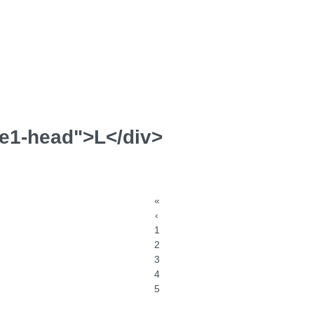
ze1-head">L</div>
«
‹
1
2
3
4
5