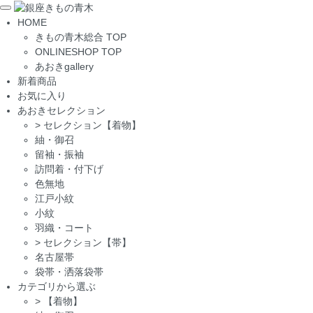
Toggle
HOME
navigation
きもの青木総合 TOP
ONLINESHOP TOP
あおきgallery
新着商品
お気に入り
あおきセレクション
>
セレクション【着物】
紬・御召
留袖・振袖
訪問着・付下げ
色無地
江戸小紋
小紋
羽織・コート
>
セレクション【帯】
名古屋帯
袋帯・洒落袋帯
カテゴリから選ぶ
>
【着物】