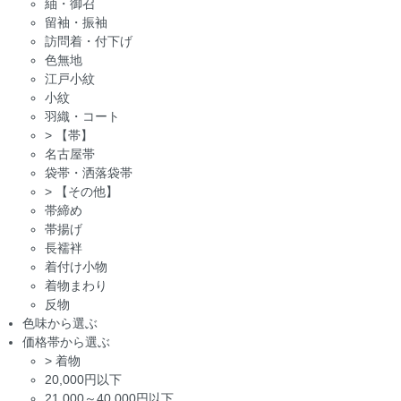
紬・御召
留袖・振袖
訪問着・付下げ
色無地
江戸小紋
小紋
羽織・コート
>
【帯】
名古屋帯
袋帯・洒落袋帯
>
【その他】
帯締め
帯揚げ
長襦袢
着付け小物
着物まわり
反物
色味から選ぶ
価格帯から選ぶ
>
着物
20,000円以下
21,000～40,000円以下