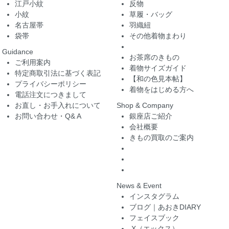
江戸小紋
反物
小紋
草履・バッグ
名古屋帯
羽織紐
袋帯
その他着物まわり
Guidance
お茶席のきもの
ご利用案内
着物サイズガイド
特定商取引法に基づく表記
【和の色見本帖】
プライバシーポリシー
着物をはじめる方へ
電話注文につきまして
お直し・お手入れについて
Shop & Company
お問い合わせ・Q& A
銀座店ご紹介
会社概要
きもの買取のご案内
News & Event
インスタグラム
ブログ｜あおきDIARY
フェイスブック
X（エックス）