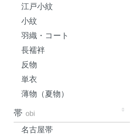
江戸小紋
小紋
羽織・コート
長襦袢
反物
単衣
薄物（夏物）
帯
obi
名古屋帯