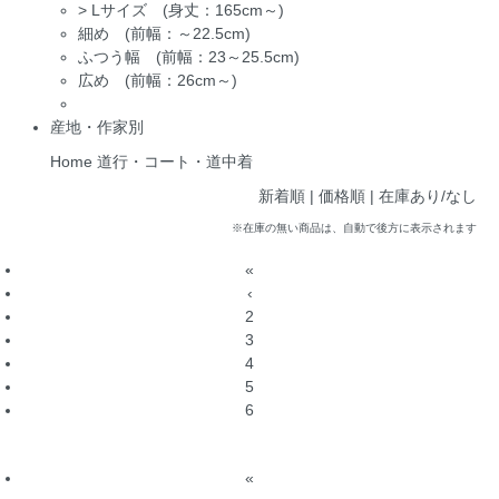
>
Lサイズ (身丈：165cm～)
細め (前幅：～22.5cm)
ふつう幅 (前幅：23～25.5cm)
広め (前幅：26cm～)
産地・作家別
Home
道行・コート・道中着
新着順 |
価格順
|
在庫あり/なし
※在庫の無い商品は、自動で後方に表示されます
«
‹
2
3
4
5
6
«