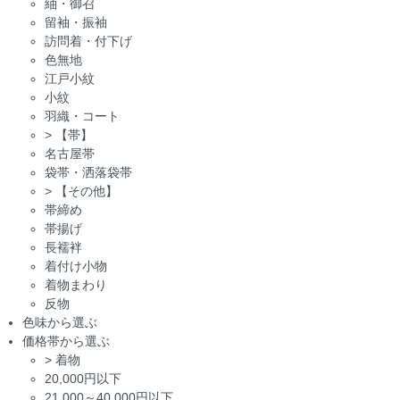
紬・御召
留袖・振袖
訪問着・付下げ
色無地
江戸小紋
小紋
羽織・コート
>
【帯】
名古屋帯
袋帯・洒落袋帯
>
【その他】
帯締め
帯揚げ
長襦袢
着付け小物
着物まわり
反物
色味から選ぶ
価格帯から選ぶ
>
着物
20,000円以下
21,000～40,000円以下