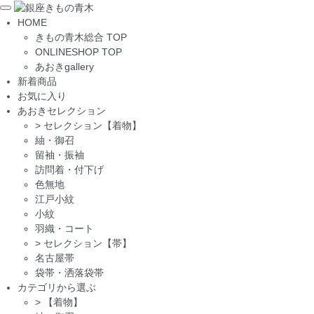
Toggle
HOME
navigation
きもの青木総合 TOP
ONLINESHOP TOP
あおきgallery
新着商品
お気に入り
あおきセレクション
>
セレクション【着物】
紬・御召
留袖・振袖
訪問着・付下げ
色無地
江戸小紋
小紋
羽織・コート
>
セレクション【帯】
名古屋帯
袋帯・洒落袋帯
カテゴリから選ぶ
>
【着物】