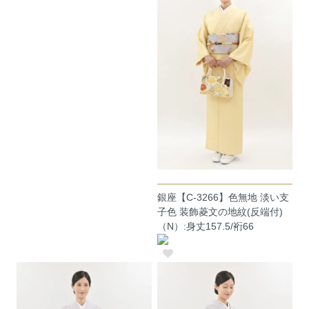
銀座【C-3266】色無地 淡い支
子色 装飾菱文の地紋(反端付)
（N）:身丈157.5/裄66