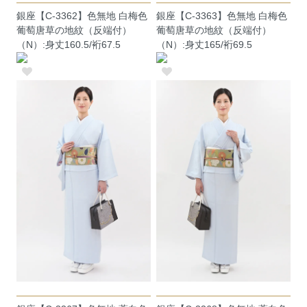
銀座【C-3362】色無地 白梅色
銀座【C-3363】色無地 白梅色
葡萄唐草の地紋（反端付）
葡萄唐草の地紋（反端付）
（N）:身丈160.5/裄67.5
（N）:身丈165/裄69.5