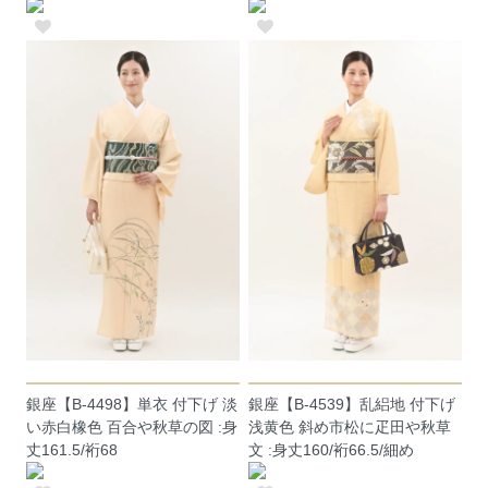
銀座【B-4498】単衣 付下げ 淡
銀座【B-4539】乱絽地 付下げ
い赤白橡色 百合や秋草の図 :身
浅黄色 斜め市松に疋田や秋草
丈161.5/裄68
文 :身丈160/裄66.5/細め