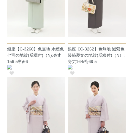
銀座【C-3260】色無地 水縹色
銀座【C-3262】色無地 滅紫色
七宝の地紋(反端付)（N):身丈
装飾菱文の地紋(反端付)（N）:
156.5/裄66
身丈164/裄69.5