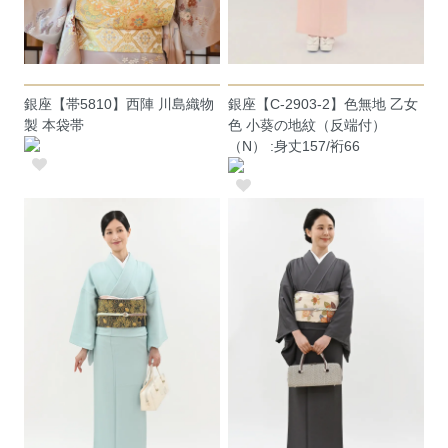
銀座【帯5810】西陣 川島織物
銀座【C-2903-2】色無地 乙女
製 本袋帯
色 小葵の地紋（反端付）
（N） :身丈157/裄66