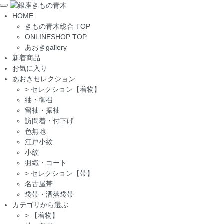
Toggle
HOME
navigation
きもの青木総合 TOP
ONLINESHOP TOP
あおきgallery
新着商品
お気に入り
あおきセレクション
>
セレクション【着物】
紬・御召
留袖・振袖
訪問着・付下げ
色無地
江戸小紋
小紋
羽織・コート
>
セレクション【帯】
名古屋帯
袋帯・洒落袋帯
カテゴリから選ぶ
>
【着物】