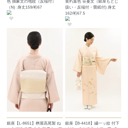
色 抽象文の地紋（反端付）
黄朽葉色 笹蔓文（銀座もとじ
（N) :身丈159/裄67
扱い・反端付・畳紙付):身丈
162/裄67.5
銀座【L-8651】桝屋高尾製 ね
銀座【B-4418】繍一ッ紋 付下