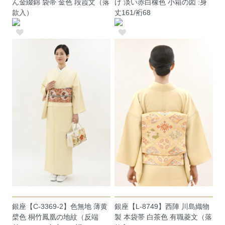
ん金綴錦 袋帯 金色 段霞文（落
げ 淡い赤白橡色 小箱の図 :身
款入）
丈161/裄68
銀座【C-3369-2】色無地 薄黄
銀座【L-8749】西陣 川島織物
檗色 桐竹鳳凰の地紋（反端
製 本袋帯 白茶色 有職菱文（落