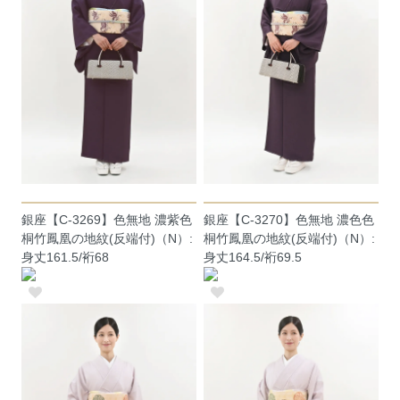
銀座【C-3269】色無地 濃紫色
銀座【C-3270】色無地 濃色色
桐竹鳳凰の地紋(反端付)（N）:
桐竹鳳凰の地紋(反端付)（N）:
身丈161.5/裄68
身丈164.5/裄69.5