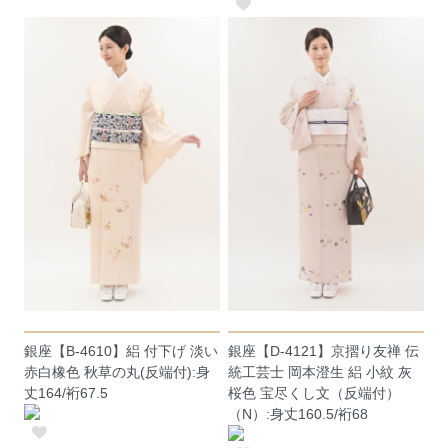
銀座【B-4610】絽 付下げ 淡い
銀座【D-4121】京摺り友禅 伝
赤白橡色 秋草の丸(反端付):身
統工芸士 岡本澄生 絽 小紋 灰
丈164/裄67.5
桜色 宝尽くし文（反端付）
（N）:身丈160.5/裄68