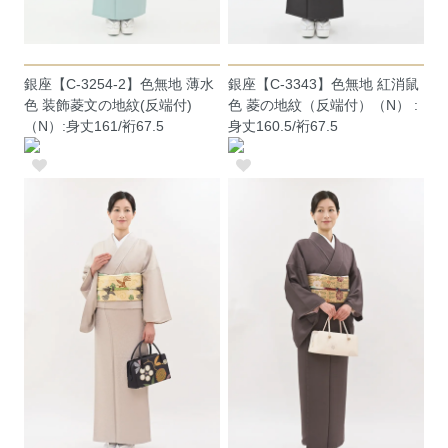
銀座【C-3254-2】色無地 薄水
銀座【C-3343】色無地 紅消鼠
色 装飾菱文の地紋(反端付)
色 菱の地紋（反端付）（N） :
（N）:身丈161/裄67.5
身丈160.5/裄67.5