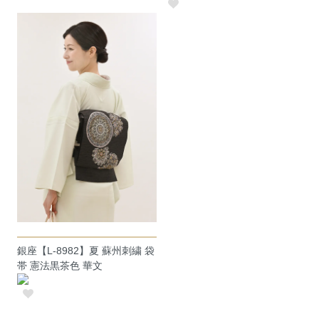
銀座【L-8982】夏 蘇州刺繍 袋
帯 憲法黒茶色 華文