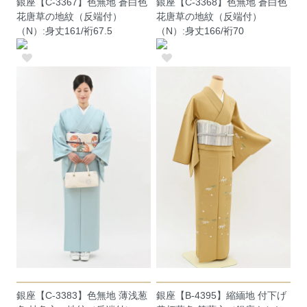
銀座【C-3367】色無地 蒼白色
銀座【C-3368】色無地 蒼白色
花唐草の地紋（反端付）
花唐草の地紋（反端付）
（N）:身丈161/裄67.5
（N）:身丈166/裄70
銀座【C-3383】色無地 薄浅葱
銀座【B-4395】縮緬地 付下げ