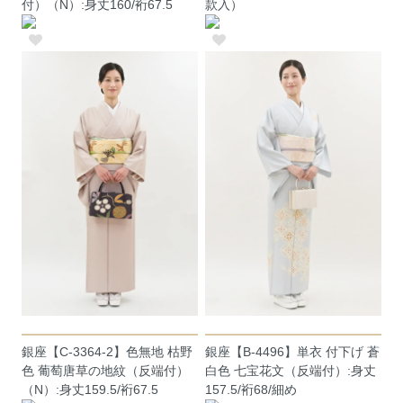
付）（N）:身丈160/裄67.5
款入）
銀座【C-3364-2】色無地 枯野
銀座【B-4496】単衣 付下げ 蒼
色 葡萄唐草の地紋（反端付）
白色 七宝花文（反端付）:身丈
（N）:身丈159.5/裄67.5
157.5/裄68/細め