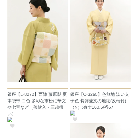
銀座【L-8272】西陣 藤原製 夏
銀座【C-3265】色無地 淡い支
本袋帯 白色 多彩な市松に華文
子色 装飾菱文の地紋(反端付)
や七宝など（落款入・三越扱
（N）:身丈160.5/裄67
い）