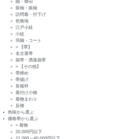
紬・御召
留袖・振袖
訪問着・付下げ
色無地
江戸小紋
小紋
羽織・コート
>
【帯】
名古屋帯
袋帯・洒落袋帯
>
【その他】
帯締め
帯揚げ
長襦袢
着付け小物
着物まわり
反物
色味から選ぶ
価格帯から選ぶ
>
着物
20,000円以下
21,000～40,000円以下