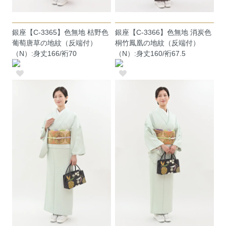
銀座【C-3365】色無地 枯野色
銀座【C-3366】色無地 消炭色
葡萄唐草の地紋（反端付）
桐竹鳳凰の地紋（反端付）
（N）:身丈166/裄70
（N）:身丈160/裄67.5