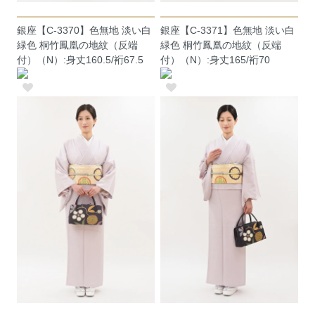
銀座【C-3370】色無地 淡い白
銀座【C-3371】色無地 淡い白
緑色 桐竹鳳凰の地紋（反端
緑色 桐竹鳳凰の地紋（反端
付）（N）:身丈160.5/裄67.5
付）（N）:身丈165/裄70