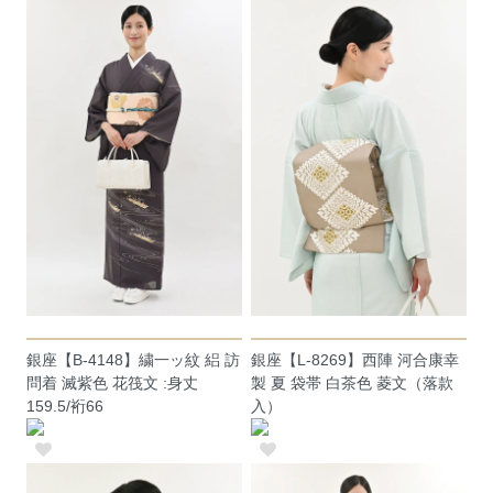
銀座【B-4148】繍一ッ紋 絽 訪
銀座【L-8269】西陣 河合康幸
問着 滅紫色 花筏文 :身丈
製 夏 袋帯 白茶色 菱文（落款
159.5/裄66
入）