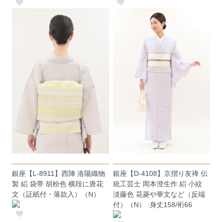
銀座【L-8911】西陣 洛陽織物
銀座【D-4108】京摺り友禅 伝
製 絽 袋帯 胡粉色 横段に唐花
統工芸士 岡本澄生作 絽 小紋
文（証紙付・落款入）（N）
淡藤色 花菱や華文など（反端
付）（N） :身丈158/裄66