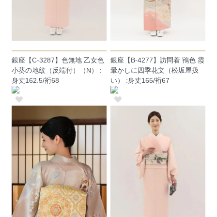
銀座【C-3287】色無地 乙女色
銀座【B-4277】訪問着 鴇色 霞
小葵の地紋（反端付）（N） :
暈かしに四季花文（松坂屋扱
身丈162.5/裄68
い） :身丈165/裄67