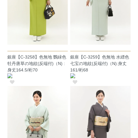
銀座【C-3258】色無地 鸚緑色
銀座【C-3259】色無地 水縹色
牡丹唐草の地紋(反端付)（N) :
七宝の地紋(反端付)（N):身丈
身丈164.5/裄70
161/裄68