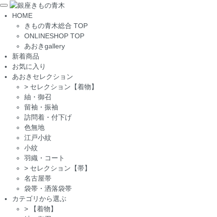
Toggle
HOME
navigation
きもの青木総合 TOP
ONLINESHOP TOP
あおきgallery
新着商品
お気に入り
あおきセレクション
>
セレクション【着物】
紬・御召
留袖・振袖
訪問着・付下げ
色無地
江戸小紋
小紋
羽織・コート
>
セレクション【帯】
名古屋帯
袋帯・洒落袋帯
カテゴリから選ぶ
>
【着物】