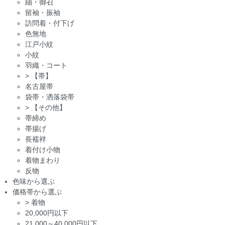
紬・御召
留袖・振袖
訪問着・付下げ
色無地
江戸小紋
小紋
羽織・コート
>
【帯】
名古屋帯
袋帯・洒落袋帯
>
【その他】
帯締め
帯揚げ
長襦袢
着付け小物
着物まわり
反物
色味から選ぶ
価格帯から選ぶ
>
着物
20,000円以下
21,000～40,000円以下