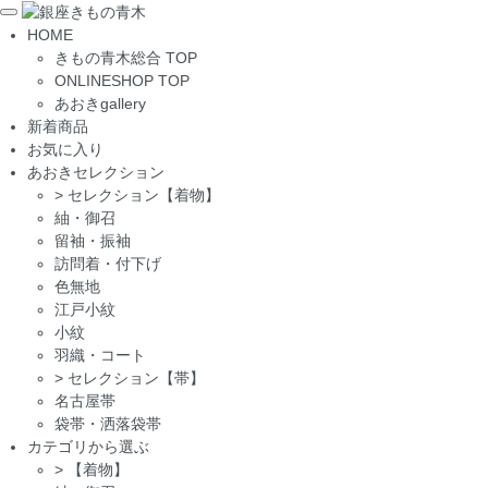
Toggle
HOME
navigation
きもの青木総合 TOP
ONLINESHOP TOP
あおきgallery
新着商品
お気に入り
あおきセレクション
>
セレクション【着物】
紬・御召
留袖・振袖
訪問着・付下げ
色無地
江戸小紋
小紋
羽織・コート
>
セレクション【帯】
名古屋帯
袋帯・洒落袋帯
カテゴリから選ぶ
>
【着物】