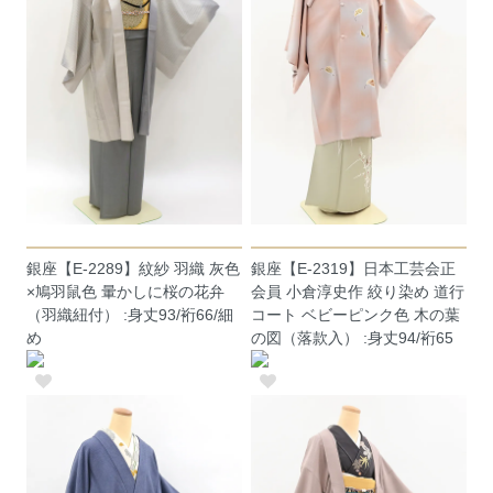
銀座【E-2289】紋紗 羽織 灰色
銀座【E-2319】日本工芸会正
×鳩羽鼠色 暈かしに桜の花弁
会員 小倉淳史作 絞り染め 道行
（羽織紐付） :身丈93/裄66/細
コート ベビーピンク色 木の葉
め
の図（落款入） :身丈94/裄65