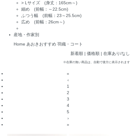
>
Lサイズ (身丈：165cm～)
細め (前幅：～22.5cm)
ふつう幅 (前幅：23～25.5cm)
広め (前幅：26cm～)
産地・作家別
Home
あおきおすすめ
羽織・コート
新着順
| 価格順 |
在庫あり/なし
※在庫の無い商品は、自動で後方に表示されます
«
‹
1
2
3
4
5
›
»