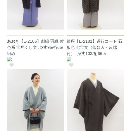
あおき【E-2166】刺繍 羽織 紫
銀座【E-2181】道行コート 石
色系 宝尽くし文 :身丈95/裄65/
板色 七宝文（落款入・反端
細め
付） :身丈103/裄66.5