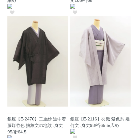
細め
丈105/裄68
銀座【E-2470】二重紗 道中着
銀座【E-2116】羽織 紫色系 幾
藤煤竹色 抽象文の地紋 :身丈
何文 :身丈98/裄65.5/広め
95/裄64.5