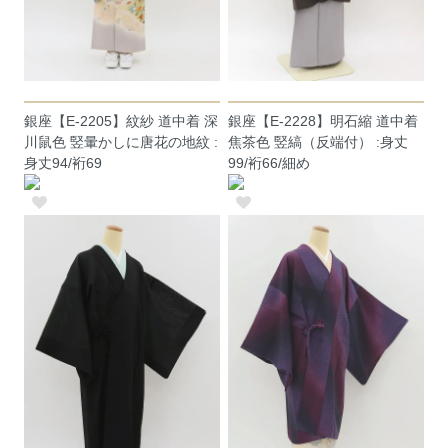
銀座【E-2205】紋紗 道中着 深
銀座【E-2228】明石縮 道中着
川鼠色 竪暈かしに唐花の地紋 :
焦茶色 竪縞（反端付） :身丈
身丈94/裄69
99/裄66/細め