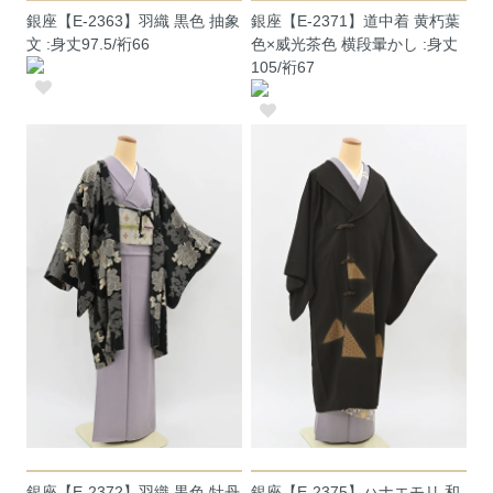
銀座【E-2363】羽織 黒色 抽象
銀座【E-2371】道中着 黄朽葉
文 :身丈97.5/裄66
色×威光茶色 横段暈かし :身丈
105/裄67
銀座【E-2372】羽織 黒色 牡丹
銀座【E-2375】ハナエモリ 和