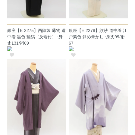
銀座【E-2275】西陣製 薄物 道
銀座【E-2278】紋紗 道中着 江
中着 黒色 竪縞（反端付） :身
戸紫色 斜め暈かし :身丈99/裄
丈131/裄69
67