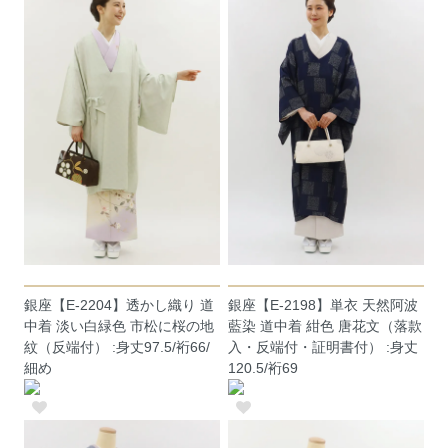
銀座【E-2204】透かし織り 道
銀座【E-2198】単衣 天然阿波
中着 淡い白緑色 市松に桜の地
藍染 道中着 紺色 唐花文（落款
紋（反端付） :身丈97.5/裄66/
入・反端付・証明書付） :身丈
細め
120.5/裄69