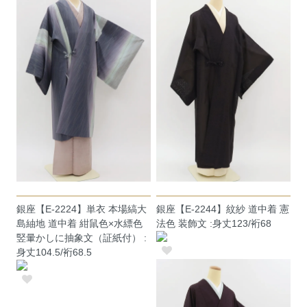
銀座【E-2224】単衣 本場縞大
銀座【E-2244】紋紗 道中着 憲
島紬地 道中着 紺鼠色×水縹色
法色 装飾文 :身丈123/裄68
竪暈かしに抽象文（証紙付） :
身丈104.5/裄68.5