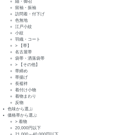
紬・御召
留袖・振袖
訪問着・付下げ
色無地
江戸小紋
小紋
羽織・コート
>
【帯】
名古屋帯
袋帯・洒落袋帯
>
【その他】
帯締め
帯揚げ
長襦袢
着付け小物
着物まわり
反物
色味から選ぶ
価格帯から選ぶ
>
着物
20,000円以下
21,000～40,000円以下