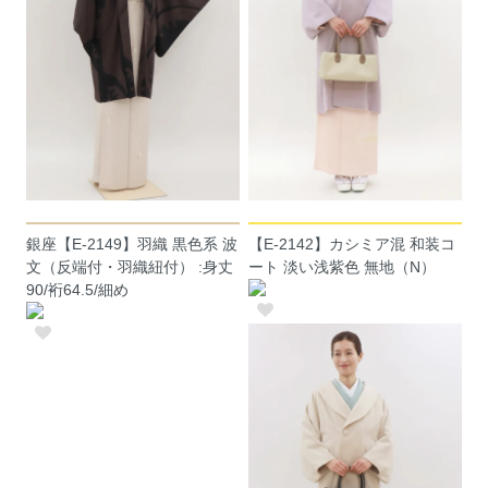
銀座【E-2149】羽織 黒色系 波
【E-2142】カシミア混 和装コ
文（反端付・羽織紐付） :身丈
ート 淡い浅紫色 無地（N）
90/裄64.5/細め