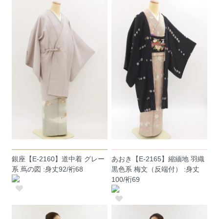
銀座【E-2160】道中着 グレー
あおき【E-2165】縮緬地 羽織
系 蔦の図 :身丈92/裄68
黒色系 梅文（反端付） :身丈
100/裄69