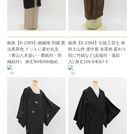
銀座【E-2369】縮緬地 羽織 憲
銀座【E-2384】伝統工芸士 保
法黒茶色 ドットに菱や丸文
科土山作 道中着 灰茶色 変わり
（青山八木扱い・畳紙付・羽
段に竹縞など(反端付・落款
織紐付）:身丈90/裄68/細め
入):身丈109.5/裄67.5