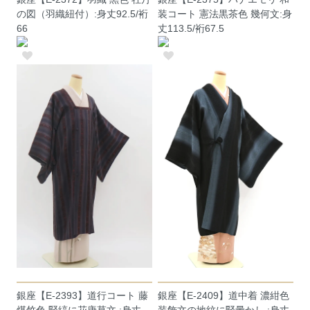
の図（羽織紐付）:身丈92.5/裄
装コート 憲法黒茶色 幾何文:身
66
丈113.5/裄67.5
銀座【E-2393】道行コート 藤
銀座【E-2409】道中着 濃紺色
煤竹色 竪縞に花唐草文 :身丈
装飾文の地紋に竪暈かし :身丈