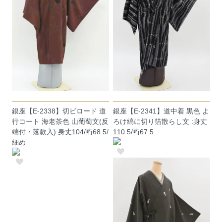
銀座【E-2338】切ビロード 道
銀座【E-2341】道中着 黒色 よ
行コート 海老茶色 山葡萄文(反
ろけ縞に切り箔散らし文 :身丈
端付・落款入):身丈104/裄68.5/
110.5/裄67.5
細め