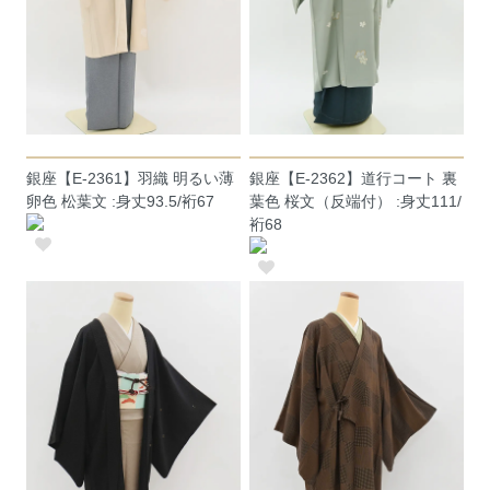
銀座【E-2361】羽織 明るい薄
銀座【E-2362】道行コート 裏
卵色 松葉文 :身丈93.5/裄67
葉色 桜文（反端付） :身丈111/
裄68