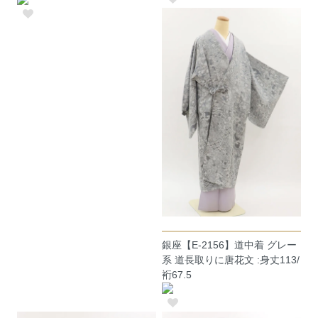
銀座【E-2156】道中着 グレー
系 道長取りに唐花文 :身丈113/
裄67.5