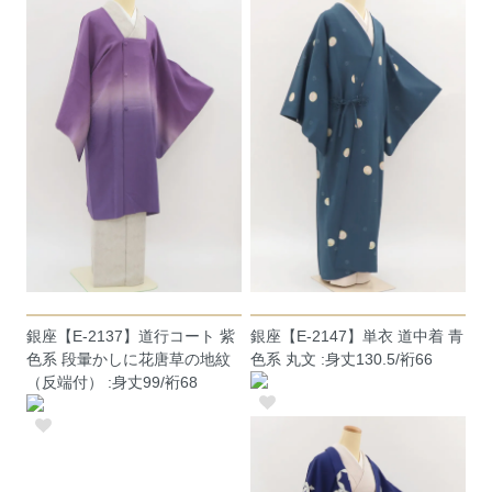
銀座【E-2137】道行コート 紫
銀座【E-2147】単衣 道中着 青
色系 段暈かしに花唐草の地紋
色系 丸文 :身丈130.5/裄66
（反端付） :身丈99/裄68