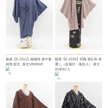
銀座【E-2321】縮緬地 道中着
銀座【E-2335】羽織 退紅色 角
紺色 鮫文 :身丈109/裄69
通し（反端付・落款入）:身丈
92/裄67.5