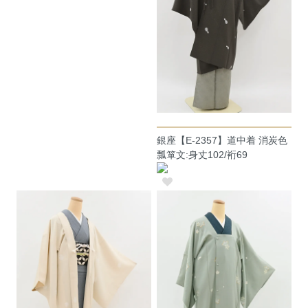
銀座【E-2357】道中着 消炭色
瓢箪文:身丈102/裄69