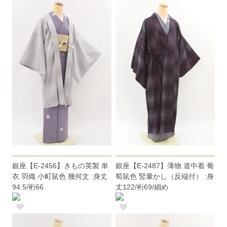
銀座【E-2456】きもの英製 単
銀座【E-2487】薄物 道中着 葡
衣 羽織 小町鼠色 幾何文 :身丈
萄鼠色 竪暈かし（反端付） :身
94.5/裄66
丈122/裄69/細め