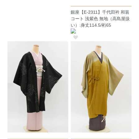
銀座【E-2311】千代田衿 和装
コート 浅紫色 無地（高島屋扱
い）:身丈114.5/裄65