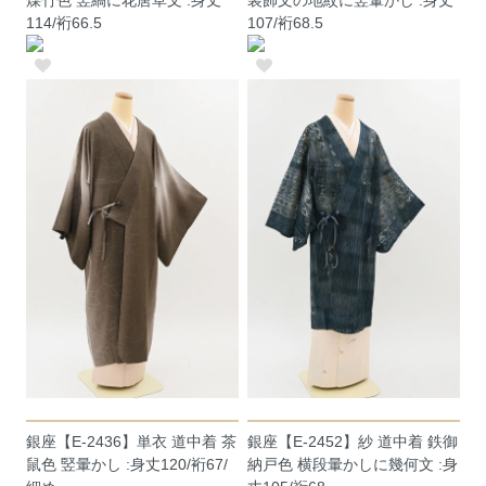
114/裄66.5
107/裄68.5
銀座【E-2436】単衣 道中着 茶
銀座【E-2452】紗 道中着 鉄御
鼠色 竪暈かし :身丈120/裄67/
納戸色 横段暈かしに幾何文 :身