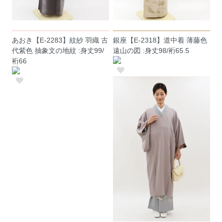
あおき【E-2283】紋紗 羽織 古
銀座【E-2318】道中着 薄藤色
代紫色 抽象文の地紋 :身丈99/
遠山の図 :身丈98/裄65.5
裄66