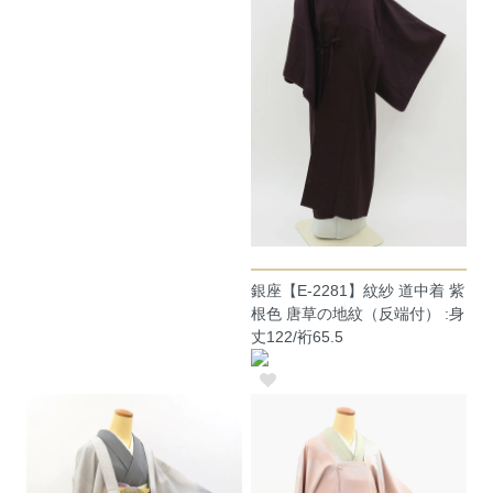
銀座【E-2281】紋紗 道中着 紫
根色 唐草の地紋（反端付） :身
丈122/裄65.5