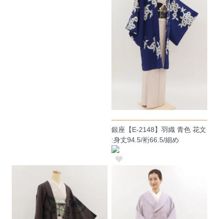
銀座【E-2148】羽織 青色 花文
:身丈94.5/裄66.5/細め