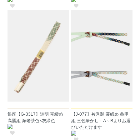
銀座【G-3317】道明 帯締め
【J-077】衿秀製 帯締め 亀甲
高麗組 海老茶色×灰緑色
組 三色暈かし：A～Bよりお選
びいただけます