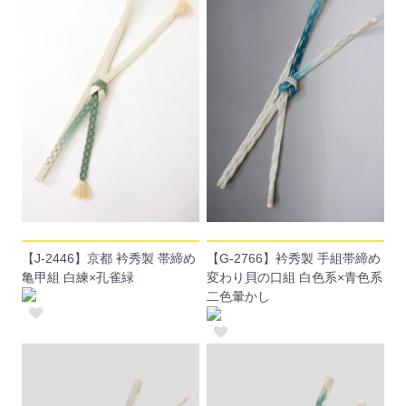
【J-2446】京都 衿秀製 帯締め
【G-2766】衿秀製 手組帯締め
亀甲組 白練×孔雀緑
変わり貝の口組 白色系×青色系
二色暈かし