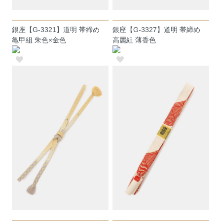
銀座【G-3321】道明 帯締め
銀座【G-3327】道明 帯締め
亀甲組 朱色×金色
高麗組 薄香色