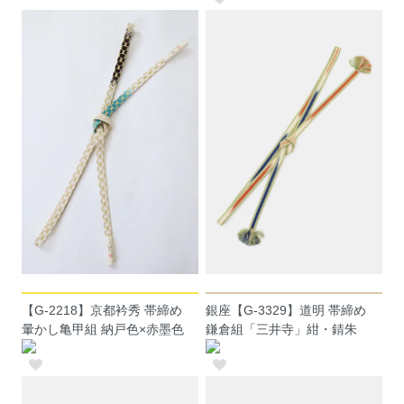
【G-2218】京都衿秀 帯締め
銀座【G-3329】道明 帯締め
暈かし亀甲組 納戸色×赤墨色
鎌倉組「三井寺」紺・錆朱