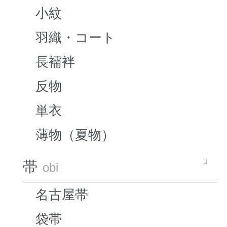
小紋
羽織・コート
長襦袢
反物
単衣
薄物（夏物）
帯
obi
名古屋帯
袋帯