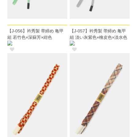
【J-056】衿秀製 帯締め 亀甲
【J-057】衿秀製 帯締め 亀甲
組 若竹色×深蘇芳×紺色
組 淡い灰紫色×檜皮色×淡水色