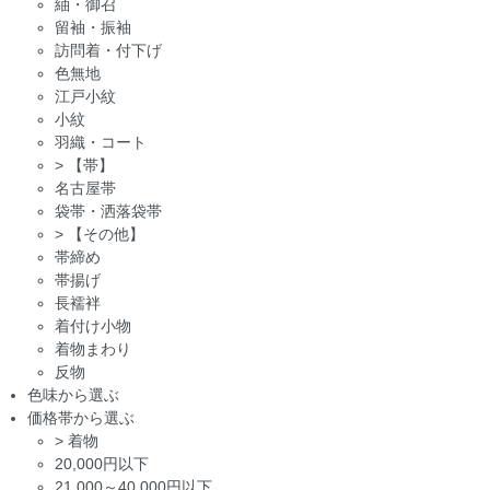
紬・御召
留袖・振袖
訪問着・付下げ
色無地
江戸小紋
小紋
羽織・コート
>
【帯】
名古屋帯
袋帯・洒落袋帯
>
【その他】
帯締め
帯揚げ
長襦袢
着付け小物
着物まわり
反物
色味から選ぶ
価格帯から選ぶ
>
着物
20,000円以下
21,000～40,000円以下