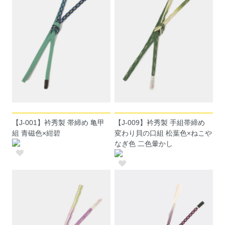
【J-001】衿秀製 帯締め 亀甲
【J-009】衿秀製 手組帯締め
組 青磁色×紺碧
変わり貝の口組 松葉色×ねこや
なぎ色 二色暈かし