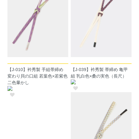
【J-010】衿秀製 手組帯締め
【J-039】衿秀製 帯締め 亀甲
変わり貝の口組 若葉色×若紫色
組 乳白色×桑の実色（長尺）
二色暈かし