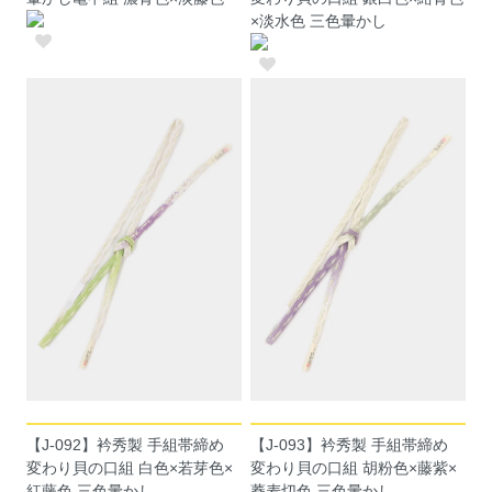
×淡水色 三色暈かし
【J-092】衿秀製 手組帯締め
【J-093】衿秀製 手組帯締め
変わり貝の口組 白色×若芽色×
変わり貝の口組 胡粉色×藤紫×
紅藤色 三色暈かし
蕎麦切色 三色暈かし