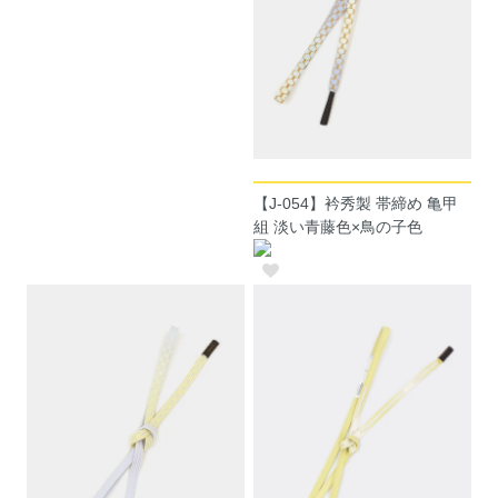
【J-054】衿秀製 帯締め 亀甲
組 淡い青藤色×鳥の子色