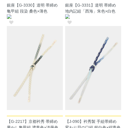
銀座【G-3330】道明 帯締め
銀座【G-3331】道明 帯締め
亀甲組 段染 桑色×薄色
地内記組「西海」朱色×白色
【G-2217】京都衿秀 帯締め
【J-090】衿秀製 手組帯締め
暈かし亀甲組 濃青色×淡藤色
変わり貝の口組 銀白色×紺青色