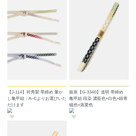
【J-114】衿秀製 帯締め 暈か
銀座【G-3340】道明 帯締め
し亀甲組：A~Cよりお選びいた
亀甲組 段染 濃藍色×白色×錆青
だけます
磁色×蒸栗色