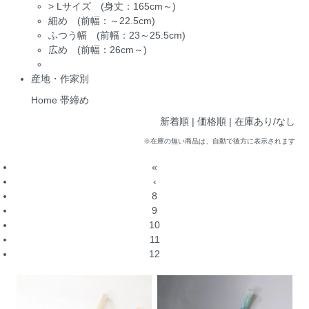
>
Lサイズ (身丈：165cm～)
細め (前幅：～22.5cm)
ふつう幅 (前幅：23～25.5cm)
広め (前幅：26cm～)
産地・作家別
Home
帯締め
新着順
| 価格順 |
在庫あり/なし
※在庫の無い商品は、自動で後方に表示されます
«
‹
8
9
10
11
12