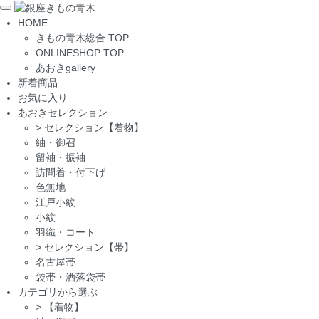
Toggle
HOME
navigation
きもの青木総合 TOP
ONLINESHOP TOP
あおきgallery
新着商品
お気に入り
あおきセレクション
>
セレクション【着物】
紬・御召
留袖・振袖
訪問着・付下げ
色無地
江戸小紋
小紋
羽織・コート
>
セレクション【帯】
名古屋帯
袋帯・洒落袋帯
カテゴリから選ぶ
>
【着物】