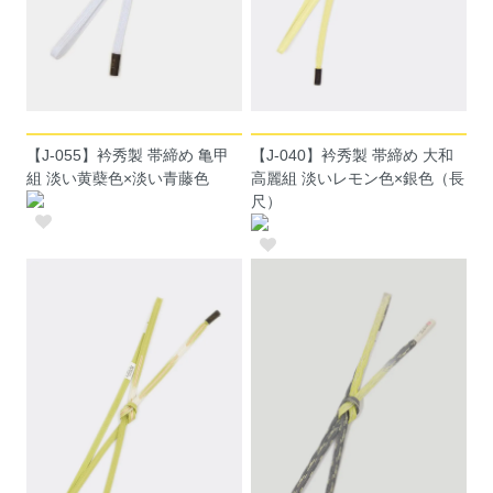
【J-055】衿秀製 帯締め 亀甲
【J-040】衿秀製 帯締め 大和
組 淡い黄蘗色×淡い青藤色
高麗組 淡いレモン色×銀色（長
尺）