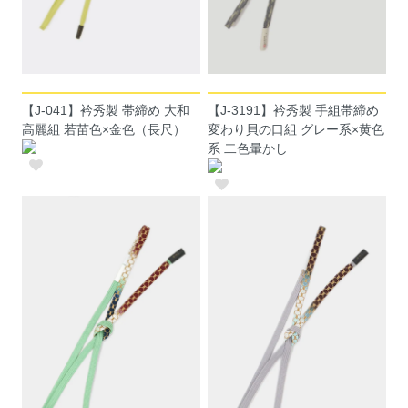
【J-041】衿秀製 帯締め 大和
【J-3191】衿秀製 手組帯締め
高麗組 若苗色×金色（長尺）
変わり貝の口組 グレー系×黄色
系 二色暈かし