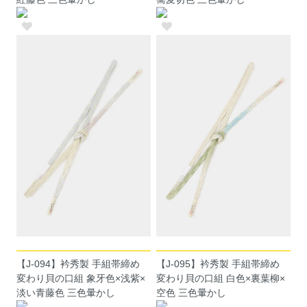
【J-094】衿秀製 手組帯締め
【J-095】衿秀製 手組帯締め
変わり貝の口組 象牙色×浅紫×
変わり貝の口組 白色×裏葉柳×
淡い青藤色 三色暈かし
空色 三色暈かし