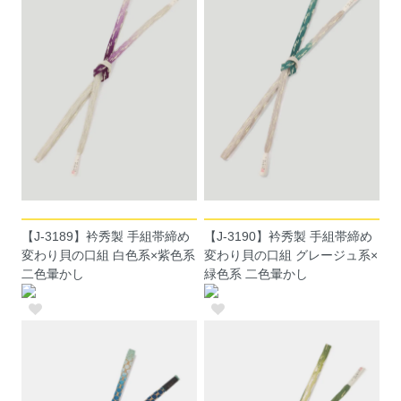
【J-3189】衿秀製 手組帯締め
【J-3190】衿秀製 手組帯締め
変わり貝の口組 白色系×紫色系
変わり貝の口組 グレージュ系×
二色暈かし
緑色系 二色暈かし